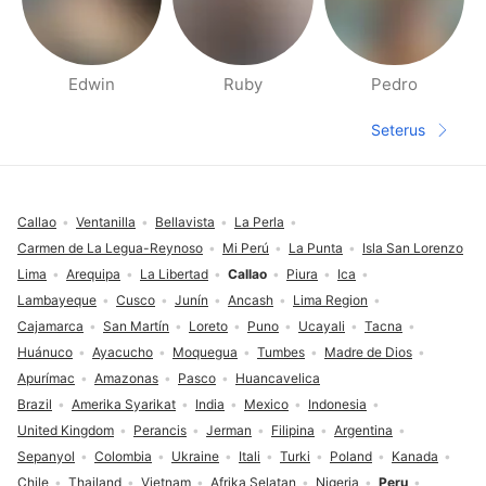
Edwin
Ruby
Pedro
Halaman orang berdekatan
Seterus
Halaman s
Pengaki
Callao
Ventanilla
Bellavista
La Perla
Carmen de La Legua-Reynoso
Mi Perú
La Punta
Isla San Lorenzo
Lima
Arequipa
La Libertad
Callao
Piura
Ica
Lambayeque
Cusco
Junín
Ancash
Lima Region
Cajamarca
San Martín
Loreto
Puno
Ucayali
Tacna
Huánuco
Ayacucho
Moquegua
Tumbes
Madre de Dios
Apurímac
Amazonas
Pasco
Huancavelica
Brazil
Amerika Syarikat
India
Mexico
Indonesia
United Kingdom
Perancis
Jerman
Filipina
Argentina
Sepanyol
Colombia
Ukraine
Itali
Turki
Poland
Kanada
Chile
Thailand
Vietnam
Afrika Selatan
Nigeria
Peru