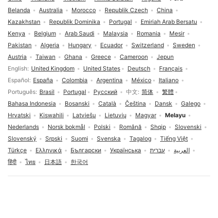
Belanda
Australia
Morocco
Republik Czech
China
Kazakhstan
Republik Dominika
Portugal
Emiriah Arab Bersatu
Kenya
Belgium
Arab Saudi
Malaysia
Romania
Mesir
Pakistan
Algeria
Hungary
Ecuador
Switzerland
Sweden
Austria
Taiwan
Ghana
Greece
Cameroon
Jepun
Pilihan bahasa
English
United Kingdom
United States
Deutsch
Français
Español
España
Colombia
Argentina
México
Italiano
Português
Brasil
Portugal
Русский
中文
简体
繁體
Bahasa Indonesia
Bosanski
Català
Čeština
Dansk
Galego
Hrvatski
Kiswahili
Latviešu
Lietuvių
Magyar
Melayu
Nederlands
Norsk bokmål
Polski
Română
Shqip
Slovenski
Slovenský
Srpski
Suomi
Svenska
Tagalog
Tiếng Việt
Türkçe
Ελληνικά
Български
Українська
עברית
العربية
हिंदी
ไทย
日本語
한국어