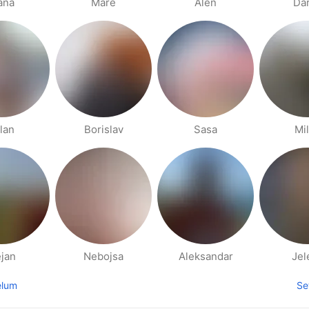
ana
Mare
Alen
Da
lan
Borislav
Sasa
Mi
jan
Nebojsa
Aleksandar
Jel
elum
Se
laman sebelumnya