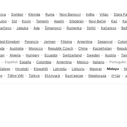
vica
Sombor
Kikinda
Ruma
Novi Banovci
Inđija
Vršac
Stara P
utog
Sid
Kovin
Temerin
Apatin
Srbobran
Novi Bečej
Kać
Ka
tarčevo
Jabuka
Ada
Šimanovci
Rumenka
Strilić
Kačarevo
Be
ted Kingdom
Perancis
Jerman
Filipina
Argentina
Sepanyol
Colo
nda
Australia
Morocco
Republik Czech
China
Kazakhstan
Repub
tan
Algeria
Hungary
Ecuador
Switzerland
Sweden
Austria
Tai
Español
España
Colombia
Argentina
México
Italiano
Português
Galego
Hrvatski
Kiswahili
Latviešu
Lietuvių
Magyar
Melayu
N
og
Tiếng Việt
Türkçe
Ελληνικά
Български
Українська
עברית
ة