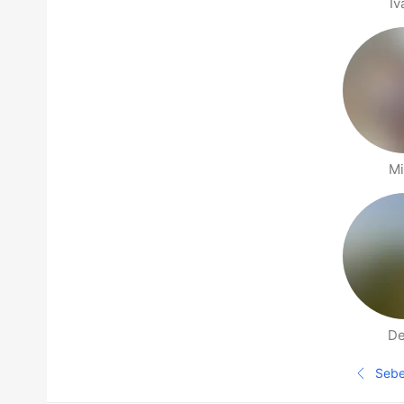
Iv
Mi
De
Halaman orang berdekatan
Seb
Ha