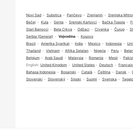
Pengaki
Novi Sad
Subotica
Pančevo
Zrenjanin
Sremska Mitro
Bečej
Kula
Senta
Sremski Karlovci
Bačka Topola
F
Stari Banovci
Bela Crkva
Odžaci
Crvenka
Čurug
S
Serbia (General)
Vojvodina
Kosovo
Brazil
Amerika Syarikat
India
Mexico
Indonesia
Uni
Thailand
Vietnam
Afrika Selatan
Nigeria
Peru
Bela
Belgium
Arab Saudi
Malaysia
Romania
Mesir
Pakis
Pilihan bahasa
English
United Kingdom
United States
Deutsch
Français
Bahasa Indonesia
Bosanski
Català
Čeština
Dansk
Slovenski
Slovenský
Srpski
Suomi
Svenska
Tagal
Persetujuan cookies