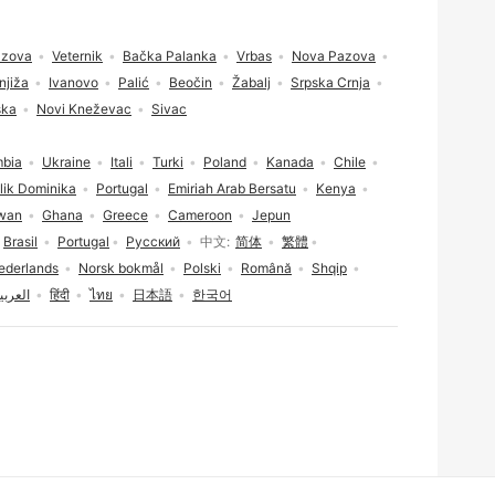
azova
Veternik
Bačka Palanka
Vrbas
Nova Pazova
njiža
Ivanovo
Palić
Beočin
Žabalj
Srpska Crnja
ška
Novi Kneževac
Sivac
mbia
Ukraine
Itali
Turki
Poland
Kanada
Chile
lik Dominika
Portugal
Emiriah Arab Bersatu
Kenya
wan
Ghana
Greece
Cameroon
Jepun
Brasil
Portugal
Русский
中文
简体
繁體
ederlands
Norsk bokmål
Polski
Română
Shqip
العربي
हिंदी
ไทย
日本語
한국어