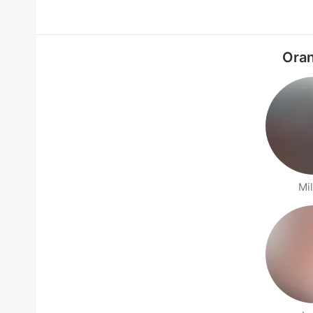
Oran
Mi