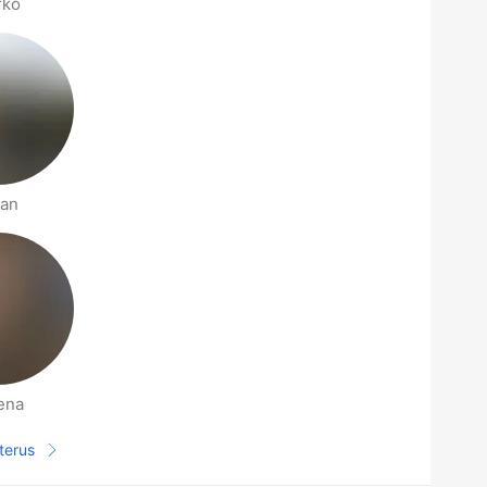
rko
lan
ena
terus
Halaman selanjutnya