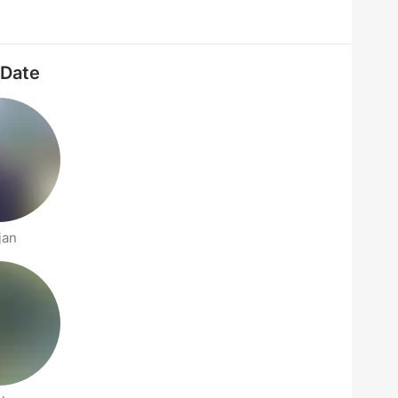
 Date
jan