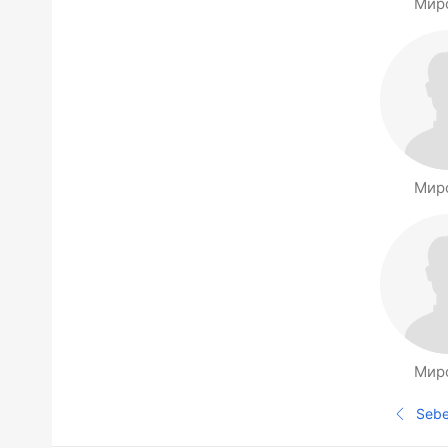
Мир
Мир
Мир
Halaman orang berdekatan
Seb
Ha