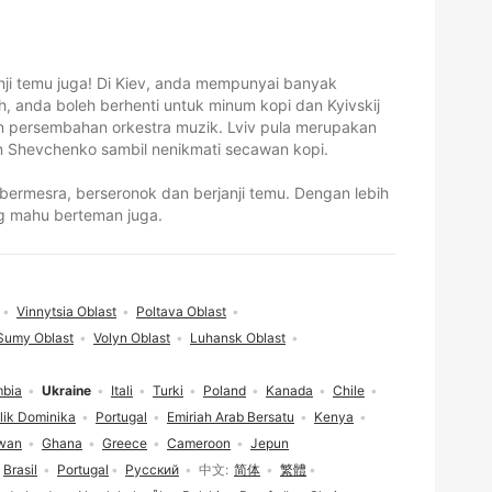
nji temu juga! Di Kiev, anda mempunyai banyak
h, anda boleh berhenti untuk minum kopi dan Kyivskij
kan persembahan orkestra muzik. Lviv pula merupakan
n Shevchenko sambil nenikmati secawan kopi.
ermesra, berseronok dan berjanji temu. Dengan lebih
ng mahu berteman juga.
Vinnytsia Oblast
Poltava Oblast
Sumy Oblast
Volyn Oblast
Luhansk Oblast
mbia
Ukraine
Itali
Turki
Poland
Kanada
Chile
lik Dominika
Portugal
Emiriah Arab Bersatu
Kenya
wan
Ghana
Greece
Cameroon
Jepun
Brasil
Portugal
Русский
中文
简体
繁體