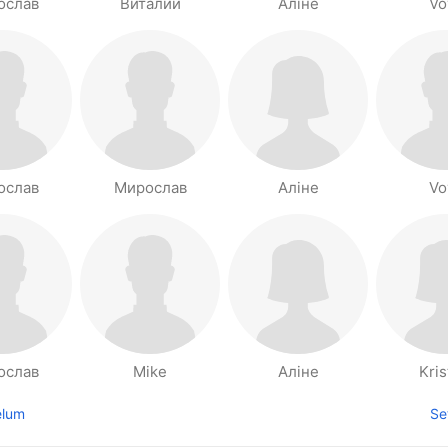
ослав
Виталий
Аліне
Vo
ослав
Мирослав
Аліне
Vo
ослав
Mike
Аліне
Kris
elum
Se
laman sebelumnya