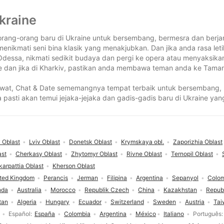
kraine
 orang-orang baru di Ukraine untuk bersembang, bermesra dan berja
nikmati seni bina klasik yang menakjubkan. Dan jika anda rasa leti
di Odessa, nikmati sedikit budaya dan pergi ke opera atau menyaksi
ne dan jika di Kharkiv, pastikan anda membawa teman anda ke Tama
lawat, Chat & Date sememangnya tempat terbaik untuk bersembang, b
 pasti akan temui jejaka-jejaka dan gadis-gadis baru di Ukraine ya
 Oblast
Lviv Oblast
Donetsk Oblast
Krymskaya obl.
Zaporizhia Oblast
ast
Cherkasy Oblast
Zhytomyr Oblast
Rivne Oblast
Ternopil Oblast
karpattia Oblast
Kherson Oblast
ted Kingdom
Perancis
Jerman
Filipina
Argentina
Sepanyol
Colo
nda
Australia
Morocco
Republik Czech
China
Kazakhstan
Repub
tan
Algeria
Hungary
Ecuador
Switzerland
Sweden
Austria
Tai
Español
España
Colombia
Argentina
México
Italiano
Português