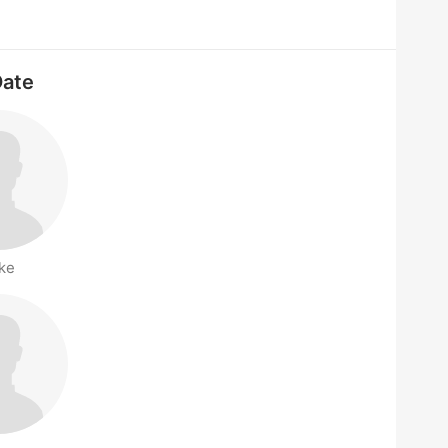
Date
ke