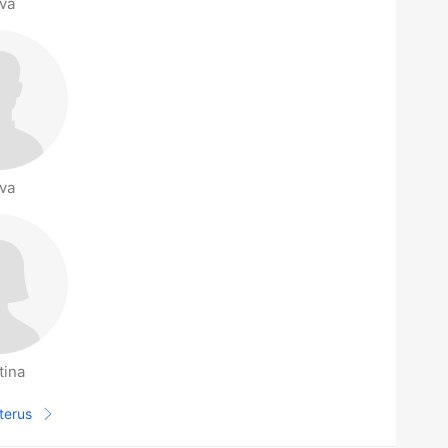
va
va
tina
terus
Halaman selanjutnya