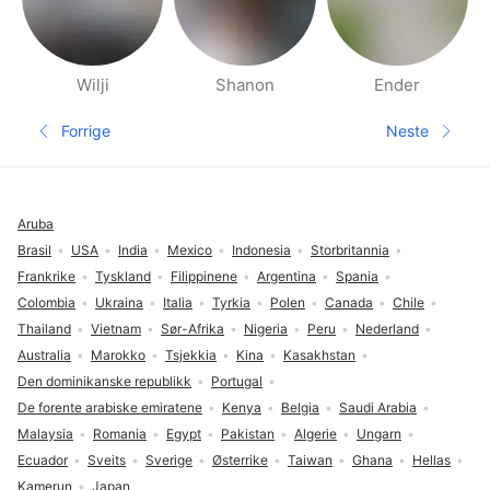
Wilji
Shanon
Ender
Side med folk i nærheten
Forrige
Neste
Forrige side
Neste sid
Footer
Aruba
Brasil
USA
India
Mexico
Indonesia
Storbritannia
Frankrike
Tyskland
Filippinene
Argentina
Spania
Colombia
Ukraina
Italia
Tyrkia
Polen
Canada
Chile
Thailand
Vietnam
Sør-Afrika
Nigeria
Peru
Nederland
Australia
Marokko
Tsjekkia
Kina
Kasakhstan
Den dominikanske republikk
Portugal
De forente arabiske emiratene
Kenya
Belgia
Saudi Arabia
Malaysia
Romania
Egypt
Pakistan
Algerie
Ungarn
Ecuador
Sveits
Sverige
Østerrike
Taiwan
Ghana
Hellas
Kamerun
Japan