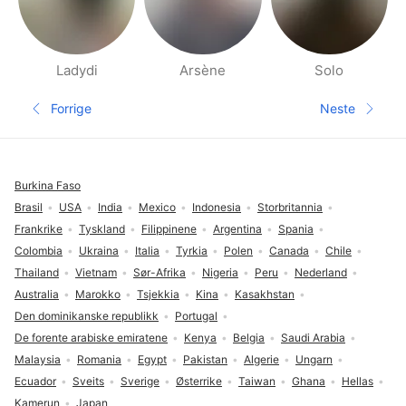
Ladydi
Arsène
Solo
Side med folk i nærheten
Forrige
Neste
Forrige side
Neste sid
Footer
Burkina Faso
Brasil
USA
India
Mexico
Indonesia
Storbritannia
Frankrike
Tyskland
Filippinene
Argentina
Spania
Colombia
Ukraina
Italia
Tyrkia
Polen
Canada
Chile
Thailand
Vietnam
Sør-Afrika
Nigeria
Peru
Nederland
Australia
Marokko
Tsjekkia
Kina
Kasakhstan
Den dominikanske republikk
Portugal
De forente arabiske emiratene
Kenya
Belgia
Saudi Arabia
Malaysia
Romania
Egypt
Pakistan
Algerie
Ungarn
Ecuador
Sveits
Sverige
Østerrike
Taiwan
Ghana
Hellas
Kamerun
Japan