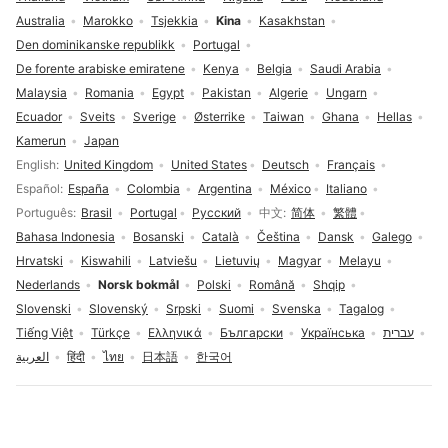
Australia
Marokko
Tsjekkia
Kina
Kasakhstan
Den dominikanske republikk
Portugal
De forente arabiske emiratene
Kenya
Belgia
Saudi Arabia
Malaysia
Romania
Egypt
Pakistan
Algerie
Ungarn
Ecuador
Sveits
Sverige
Østerrike
Taiwan
Ghana
Hellas
Kamerun
Japan
Språkvalg
English
United Kingdom
United States
Deutsch
Français
Español
España
Colombia
Argentina
México
Italiano
Português
Brasil
Portugal
Русский
中文
简体
繁體
Bahasa Indonesia
Bosanski
Català
Čeština
Dansk
Galego
Hrvatski
Kiswahili
Latviešu
Lietuvių
Magyar
Melayu
Nederlands
Norsk bokmål
Polski
Română
Shqip
Slovenski
Slovenský
Srpski
Suomi
Svenska
Tagalog
Tiếng Việt
Türkçe
Ελληνικά
Български
Українська
עברית
العربية
हिंदी
ไทย
日本語
한국어