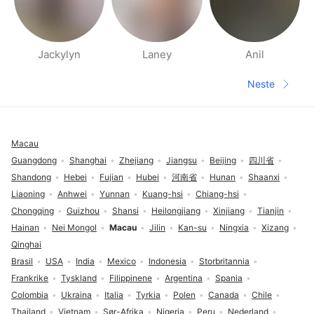
Jackylyn
Laney
Anil
Side med folk i nærheten
Neste
Neste sid
Footer
Macau
Guangdong
Shanghai
Zhejiang
Jiangsu
Beijing
四川省
Shandong
Hebei
Fujian
Hubei
河南省
Hunan
Shaanxi
Liaoning
Anhwei
Yunnan
Kuang-hsi
Chiang-hsi
Chongqing
Guizhou
Shansi
Heilongjiang
Xinjiang
Tianjin
Hainan
Nei Mongol
Macau
Jilin
Kan-su
Ningxia
Xizang
Qinghai
Brasil
USA
India
Mexico
Indonesia
Storbritannia
Frankrike
Tyskland
Filippinene
Argentina
Spania
Colombia
Ukraina
Italia
Tyrkia
Polen
Canada
Chile
Thailand
Vietnam
Sør-Afrika
Nigeria
Peru
Nederland