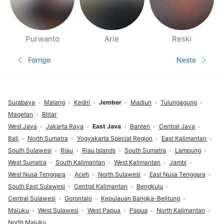
Purwanto
Arie
Reski
Side med folk i nærheten
Forrige
Neste
Forrige side
Neste sid
Footer
Surabaya
Malang
Kediri
Jember
Madiun
Tulungagung
Magetan
Blitar
West Java
Jakarta Raya
East Java
Banten
Central Java
Bali
North Sumatra
Yogyakarta Special Region
East Kalimantan
South Sulawesi
Riau
Riau Islands
South Sumatra
Lampung
West Sumatra
South Kalimantan
West Kalimantan
Jambi
West Nusa Tenggara
Aceh
North Sulawesi
East Nusa Tenggara
South East Sulawesi
Central Kalimantan
Bengkulu
Central Sulawesi
Gorontalo
Kepulauan Bangka-Belitung
Maluku
West Sulawesi
West Papua
Papua
North Kalimantan
North Maluku