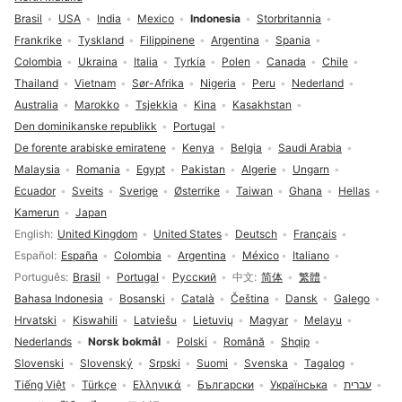
Brasil
USA
India
Mexico
Indonesia
Storbritannia
Frankrike
Tyskland
Filippinene
Argentina
Spania
Colombia
Ukraina
Italia
Tyrkia
Polen
Canada
Chile
Thailand
Vietnam
Sør-Afrika
Nigeria
Peru
Nederland
Australia
Marokko
Tsjekkia
Kina
Kasakhstan
Den dominikanske republikk
Portugal
De forente arabiske emiratene
Kenya
Belgia
Saudi Arabia
Malaysia
Romania
Egypt
Pakistan
Algerie
Ungarn
Ecuador
Sveits
Sverige
Østerrike
Taiwan
Ghana
Hellas
Kamerun
Japan
Språkvalg
English
United Kingdom
United States
Deutsch
Français
Español
España
Colombia
Argentina
México
Italiano
Português
Brasil
Portugal
Русский
中文
简体
繁體
Bahasa Indonesia
Bosanski
Català
Čeština
Dansk
Galego
Hrvatski
Kiswahili
Latviešu
Lietuvių
Magyar
Melayu
Nederlands
Norsk bokmål
Polski
Română
Shqip
Slovenski
Slovenský
Srpski
Suomi
Svenska
Tagalog
Tiếng Việt
Türkçe
Ελληνικά
Български
Українська
עברית