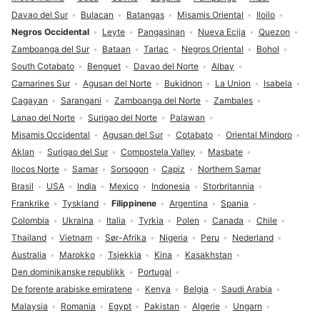
Davao del Sur
Bulacan
Batangas
Misamis Oriental
Iloilo
Negros Occidental
Leyte
Pangasinan
Nueva Ecija
Quezon
Zamboanga del Sur
Bataan
Tarlac
Negros Oriental
Bohol
South Cotabato
Benguet
Davao del Norte
Albay
Camarines Sur
Agusan del Norte
Bukidnon
La Union
Isabela
Cagayan
Sarangani
Zamboanga del Norte
Zambales
Lanao del Norte
Surigao del Norte
Palawan
Misamis Occidental
Agusan del Sur
Cotabato
Oriental Mindoro
Aklan
Surigao del Sur
Compostela Valley
Masbate
Ilocos Norte
Samar
Sorsogon
Capiz
Northern Samar
Brasil
USA
India
Mexico
Indonesia
Storbritannia
Frankrike
Tyskland
Filippinene
Argentina
Spania
Colombia
Ukraina
Italia
Tyrkia
Polen
Canada
Chile
Thailand
Vietnam
Sør-Afrika
Nigeria
Peru
Nederland
Australia
Marokko
Tsjekkia
Kina
Kasakhstan
Den dominikanske republikk
Portugal
De forente arabiske emiratene
Kenya
Belgia
Saudi Arabia
Malaysia
Romania
Egypt
Pakistan
Algerie
Ungarn