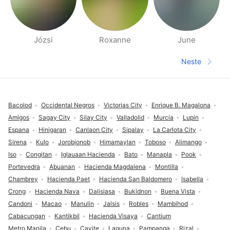
Józsi
Roxanne
June
Side med folk i nærheten
Neste
Neste sid
Footer
Bacolod
Occidental Negros
Victorias City
Enrique B. Magalona
Amigos
Sagay City
Silay City
Valladolid
Murcia
Lupin
Espana
Hinigaran
Canlaon City
Sipalay
La Carlota City
Sirena
Kulo
Jorobjonob
Himamaylan
Toboso
Alimango
Iso
Congitan
Iglauaan Hacienda
Bato
Manapla
Pook
Portevedra
Abuanan
Hacienda Magdalena
Montilla
Chambrey
Hacienda Paet
Hacienda San Baldomero
Isabella
Crong
Hacienda Nava
Dalisiasa
Bukidnon
Buena Vista
Candoni
Macao
Manulin
Jalsis
Robles
Mambihod
Cabacungan
Kantikbil
Hacienda Visaya
Cantium
Metro Manila
Cebu
Cavite
Laguna
Pampanga
Rizal