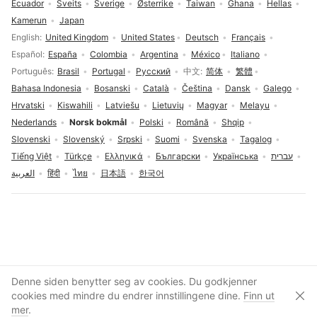
Ecuador
Sveits
Sverige
Østerrike
Taiwan
Ghana
Hellas
Kamerun
Japan
Språkvalg
English
United Kingdom
United States
Deutsch
Français
Español
España
Colombia
Argentina
México
Italiano
Português
Brasil
Portugal
Русский
中文
简体
繁體
Bahasa Indonesia
Bosanski
Català
Čeština
Dansk
Galego
Hrvatski
Kiswahili
Latviešu
Lietuvių
Magyar
Melayu
Nederlands
Norsk bokmål
Polski
Română
Shqip
Slovenski
Slovenský
Srpski
Suomi
Svenska
Tagalog
Tiếng Việt
Türkçe
Ελληνικά
Български
Українська
עברית
العربية
हिंदी
ไทย
日本語
한국어
Cookies-samtykke
Denne siden benytter seg av cookies. Du godkjenner
cookies med mindre du endrer innstillingene dine.
Finn ut
Lukk
Lag konto
mer
.