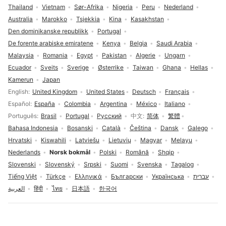
Thailand
Vietnam
Sør-Afrika
Nigeria
Peru
Nederland
Australia
Marokko
Tsjekkia
Kina
Kasakhstan
Den dominikanske republikk
Portugal
De forente arabiske emiratene
Kenya
Belgia
Saudi Arabia
Malaysia
Romania
Egypt
Pakistan
Algerie
Ungarn
Ecuador
Sveits
Sverige
Østerrike
Taiwan
Ghana
Hellas
Kamerun
Japan
Språkvalg
English
United Kingdom
United States
Deutsch
Français
Español
España
Colombia
Argentina
México
Italiano
Português
Brasil
Portugal
Русский
中文
简体
繁體
Bahasa Indonesia
Bosanski
Català
Čeština
Dansk
Galego
Hrvatski
Kiswahili
Latviešu
Lietuvių
Magyar
Melayu
Nederlands
Norsk bokmål
Polski
Română
Shqip
Slovenski
Slovenský
Srpski
Suomi
Svenska
Tagalog
Tiếng Việt
Türkçe
Ελληνικά
Български
Українська
עברית
العربية
हिंदी
ไทย
日本語
한국어