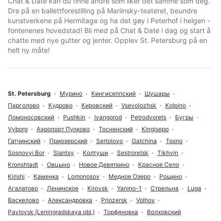
Chat & Date kan du finne andre som liker det samme som deg.
Dra på en ballettforestilling på Mariinsky-teateret, beundre
kunstverkene på Hermitage og ha det gøy i Peterhof i helgen -
fontenenes hovedstad! Bli med på Chat & Date i dag og start å
chatte med nye gutter og jenter. Opplev St. Petersburg på en
helt ny måte!
St. Petersburg
Мурино
Кингисеппский
Шушары
Парголово
Кудрово
Кировский
Vsevolozhsk
Kolpino
Ломоносовский
Pushkin
Ivangorod
Petrodvorets
Бугры
Vyborg
Аэропорт Пулково
Тосненский
Kingisepp
Гатчинский
Приозерский
Sertolovo
Gatchina
Tosno
Sosnovyi Bor
Slantsy
Колтуши
Sestroretsk
Tikhvin
Kronshtadt
Овцыно
Новое Девяткино
Красное Село
Kirishi
Каменка
Lomonosov
Медное Озеро
Рощино
Агалатово
Ленинское
Kirovsk
Yanino-1
Стрельна
Luga
Васкелово
Александровка
Priozersk
Volhov
Pavlovsk (Leningradskaya obl.)
Торфяновка
Волховский