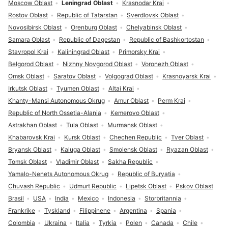
Moscow Oblast
Leningrad Oblast
Krasnodar Krai
Rostov Oblast
Republic of Tatarstan
Sverdlovsk Oblast
Novosibirsk Oblast
Orenburg Oblast
Chelyabinsk Oblast
Samara Oblast
Republic of Dagestan
Republic of Bashkortostan
Stavropol Krai
Kaliningrad Oblast
Primorsky Krai
Belgorod Oblast
Nizhny Novgorod Oblast
Voronezh Oblast
Omsk Oblast
Saratov Oblast
Volgograd Oblast
Krasnoyarsk Krai
Irkutsk Oblast
Tyumen Oblast
Altai Krai
Khanty-Mansi Autonomous Okrug
Amur Oblast
Perm Krai
Republic of North Ossetia-Alania
Kemerovo Oblast
Astrakhan Oblast
Tula Oblast
Murmansk Oblast
Khabarovsk Krai
Kursk Oblast
Chechen Republic
Tver Oblast
Bryansk Oblast
Kaluga Oblast
Smolensk Oblast
Ryazan Oblast
Tomsk Oblast
Vladimir Oblast
Sakha Republic
Yamalo-Nenets Autonomous Okrug
Republic of Buryatia
Chuvash Republic
Udmurt Republic
Lipetsk Oblast
Pskov Oblast
Brasil
USA
India
Mexico
Indonesia
Storbritannia
Frankrike
Tyskland
Filippinene
Argentina
Spania
Colombia
Ukraina
Italia
Tyrkia
Polen
Canada
Chile