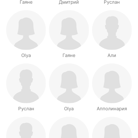
Гаяне
Дмитрий
Руслан
Olya
Гаяне
Али
Руслан
Olya
Апполинария