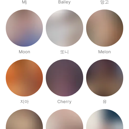
Mj
Bailey
망고
Moon
또니
Melon
지아
Cherry
유