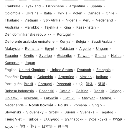
Frankrike
Tyskland
Filippinene
Argentina
Spania
Colombia
Ukraina
Italia
Tyrkia
Polen
Canada
Chile
Thailand
Vietnam
Sør-Afrika
Nigeria
Peru
Nederland
Australia
Marokko
Tsjekkia
Kina
Kasakhstan
Den dominikanske republikk
Portugal
De forente arabiske emiratene
Kenya
Belgia
Saudi Arabia
Malaysia
Romania
Egypt
Pakistan
Algerie
Ungarn
Ecuador
Sveits
Sverige
Østerrike
Taiwan
Ghana
Hellas
Kamerun
Japan
Språkvalg
English
United Kingdom
United States
Deutsch
Français
Español
España
Colombia
Argentina
México
Italiano
Português
Brasil
Portugal
Русский
中文
简体
繁體
Bahasa Indonesia
Bosanski
Català
Čeština
Dansk
Galego
Hrvatski
Kiswahili
Latviešu
Lietuvių
Magyar
Melayu
Nederlands
Norsk bokmål
Polski
Română
Shqip
Slovenski
Slovenský
Srpski
Suomi
Svenska
Tagalog
Tiếng Việt
Türkçe
Ελληνικά
Български
Українська
עברית
العربية
हिंदी
ไทย
日本語
한국어