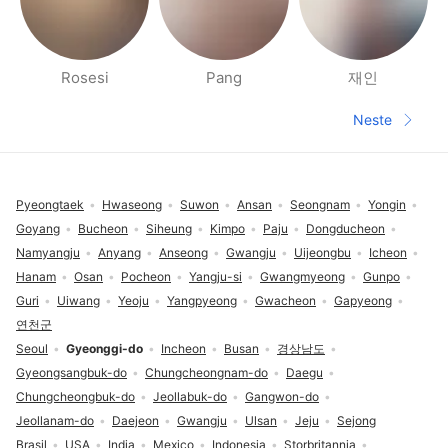
Rosesi
Pang
재인
Side med folk i nærheten
Neste
Neste sid
Footer
Pyeongtaek
Hwaseong
Suwon
Ansan
Seongnam
Yongin
Goyang
Bucheon
Siheung
Kimpo
Paju
Dongducheon
Namyangju
Anyang
Anseong
Gwangju
Uijeongbu
Icheon
Hanam
Osan
Pocheon
Yangju-si
Gwangmyeong
Gunpo
Guri
Uiwang
Yeoju
Yangpyeong
Gwacheon
Gapyeong
연천군
Seoul
Gyeonggi-do
Incheon
Busan
경상남도
Gyeongsangbuk-do
Chungcheongnam-do
Daegu
Chungcheongbuk-do
Jeollabuk-do
Gangwon-do
Jeollanam-do
Daejeon
Gwangju
Ulsan
Jeju
Sejong
Brasil
USA
India
Mexico
Indonesia
Storbritannia