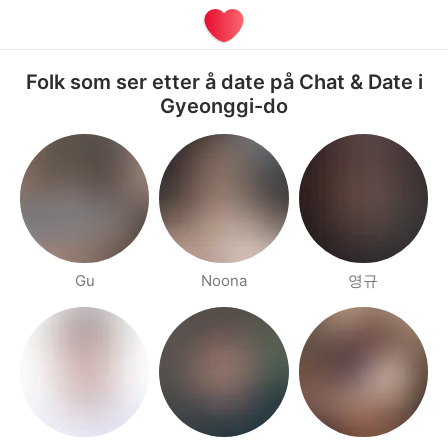
Folk som ser etter å date på Chat & Date i
Gyeonggi-do
Gu
Noona
영규