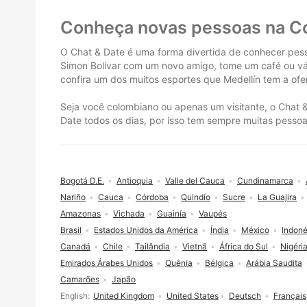
Rodapé
Conheça novas pessoas na C
O Chat & Date é uma forma divertida de conhecer pess
Simon Bolívar com um novo amigo, tome um café ou vá a
confira um dos muitos esportes que Medellín tem a o
Seja você colombiano ou apenas um visitante, o Chat &
Date todos os dias, por isso tem sempre muitas pesso
Bogotá D.E.
Antioquia
Valle del Cauca
Cundinamarca
Nariño
Cauca
Córdoba
Quindío
Sucre
La Guajira
Amazonas
Vichada
Guainía
Vaupés
Brasil
Estados Unidos da América
Índia
México
Indoné
Canadá
Chile
Tailândia
Vietnã
África do Sul
Nigéri
Emirados Árabes Unidos
Quênia
Bélgica
Arábia Saudita
Camarões
Japão
Seleção de idioma
English
United Kingdom
United States
Deutsch
Français