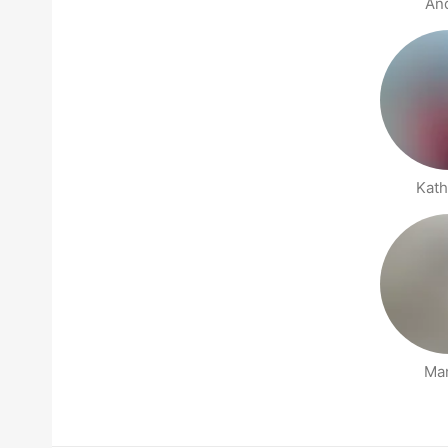
An
Kath
Ma
Páginas Pessoas Perto