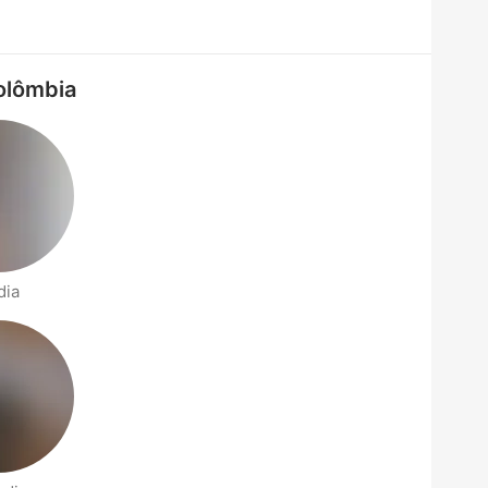
olômbia
dia