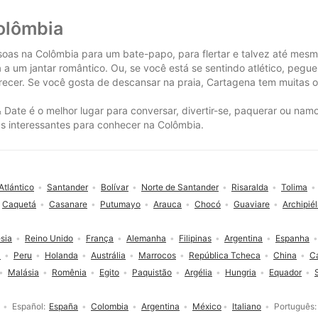
olômbia
oas na Colômbia para um bate-papo, para flertar e talvez até mesm
 um jantar romântico. Ou, se você está se sentindo atlético, pegue 
ferecer. Se você gosta de descansar na praia, Cartagena tem muita
 Date é o melhor lugar para conversar, divertir-se, paquerar ou na
as interessantes para conhecer na Colômbia.
Atlántico
Santander
Bolívar
Norte de Santander
Risaralda
Tolima
Caquetá
Casanare
Putumayo
Arauca
Chocó
Guaviare
Archipié
sia
Reino Unido
França
Alemanha
Filipinas
Argentina
Espanha
a
Peru
Holanda
Austrália
Marrocos
República Tcheca
China
C
Malásia
Romênia
Egito
Paquistão
Argélia
Hungria
Equador
Español
España
Colombia
Argentina
México
Italiano
Português