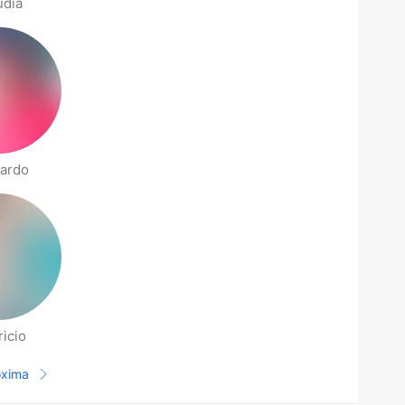
udia
ardo
icio
óxima
Página seguinte