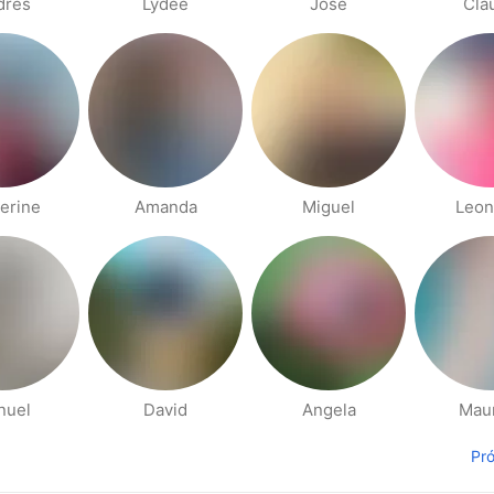
drés
Lydee
Jose
Cla
erine
Amanda
Miguel
Leon
nuel
David
Angela
Maur
Pr