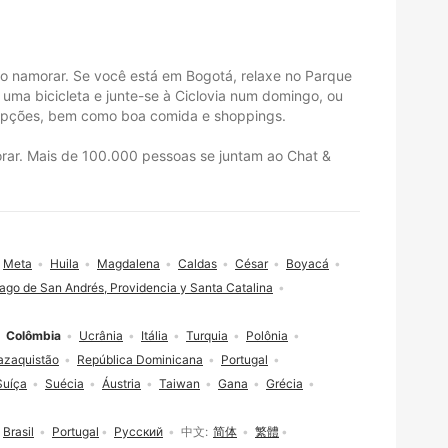
o namorar. Se você está em Bogotá, relaxe no Parque
uma bicicleta e junte-se à Ciclovia num domingo, ou
s opções, bem como boa comida e shoppings.
morar. Mais de 100.000 pessoas se juntam ao Chat &
Meta
Huila
Magdalena
Caldas
César
Boyacá
lago de San Andrés, Providencia y Santa Catalina
Colômbia
Ucrânia
Itália
Turquia
Polônia
azaquistão
República Dominicana
Portugal
Suíça
Suécia
Áustria
Taiwan
Gana
Grécia
Brasil
Portugal
Русский
中文
简体
繁體