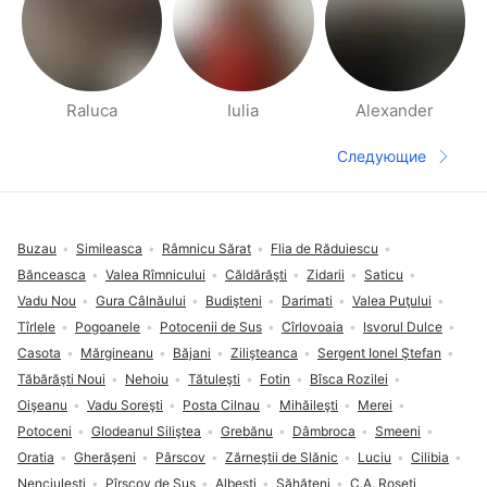
Raluca
Iulia
Alexander
Страницы раздела Рядом
Следующие
Следующая 
Футер сайта
Buzau
Simileasca
Râmnicu Sărat
Flia de Răduiescu
Bănceasca
Valea Rîmnicului
Căldărăşti
Zidarii
Saticu
Vadu Nou
Gura Câlnăului
Budişteni
Darimati
Valea Puţului
Tîrlele
Pogoanele
Potocenii de Sus
Cîrlovoaia
Isvorul Dulce
Casota
Mărgineanu
Băjani
Zilişteanca
Sergent Ionel Ştefan
Tăbărăşti Noui
Nehoiu
Tătuleşti
Fotin
Bîsca Rozilei
Oişeanu
Vadu Soreşti
Posta Cilnau
Mihăileşti
Merei
Potoceni
Glodeanul Siliştea
Grebănu
Dâmbroca
Smeeni
Oratia
Gherăşeni
Pârscov
Zărneştii de Slănic
Luciu
Cilibia
Nenciuleşti
Pîrscov de Sus
Albeşti
Săhăteni
C.A. Roseti