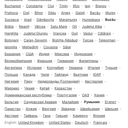
Bucharest
Constanța
Cluj
Timiș
Ilfov
Iaşi
Brașov
Prahova
Dolj
Bihor
Sibiu
Argeș
Galaţi
Bacău
Mureș
Suceava
Arad
Dâmbovița
Maramureș
Hunedoara
Buzău
Brăila
Neamț
Vâlcea
Satu Mare
Olt
Judeţul Alba
Harghita
Judeţul Giurgiu
Vrancea
Gorj
Vaslui
Călărași
Botoșani
Caraș-Severin
Bistrița-Năsăud
Tulcea
Teleorman
Ialomiţa
Mehedinți
Covasna
Sălaj
Бразилия
США
Индия
Мексика
Индонезия
Великобритания
Франция
Германия
Филиппины
Аргентина
Испания
Колумбия
Украина
Италия
Турция
Польша
Канада
Чили
Тайланд
Вьетнам
ЮАР
Нигерия
Перу
Нидерланды (Голландия)
Австралия
Марокко
Чехия
Китай
Казахстан
Доминиканская республика
Португалия
ОАЭ
Кения
Бельгия
Саудовская Аравия
Малайзия
Румыния
Египет
Пакистан
Алжир
Венгрия
Эквадор
Швейцария
Швеция
Австрия
Тайвань
Гана
Греция
Камерун
Япония
Выбор языка
English
United Kingdom
United States
Deutsch
Français