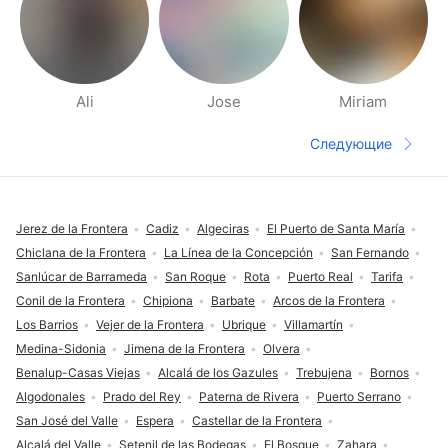
Ali
Jose
Miriam
Страницы раздела Рядом
Следующие
Следующая 
Футер сайта
Jerez de la Frontera
Cadiz
Algeciras
El Puerto de Santa María
Chiclana de la Frontera
La Línea de la Concepción
San Fernando
Sanlúcar de Barrameda
San Roque
Rota
Puerto Real
Tarifa
Conil de la Frontera
Chipiona
Barbate
Arcos de la Frontera
Los Barrios
Vejer de la Frontera
Ubrique
Villamartín
Medina-Sidonia
Jimena de la Frontera
Olvera
Benalup-Casas Viejas
Alcalá de los Gazules
Trebujena
Bornos
Algodonales
Prado del Rey
Paterna de Rivera
Puerto Serrano
San José del Valle
Espera
Castellar de la Frontera
Alcalá del Valle
Setenil de las Bodegas
El Bosque
Zahara