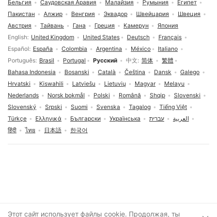
Бельгия
Саудовская Аравия
Малайзия
Румыния
Египет
Пакистан
Алжир
Венгрия
Эквадор
Швейцария
Швеция
Австрия
Тайвань
Гана
Греция
Камерун
Япония
Выбор языка
English
United Kingdom
United States
Deutsch
Français
Español
España
Colombia
Argentina
México
Italiano
Português
Brasil
Portugal
Русский
中文
简体
繁體
Bahasa Indonesia
Bosanski
Català
Čeština
Dansk
Galego
Hrvatski
Kiswahili
Latviešu
Lietuvių
Magyar
Melayu
Nederlands
Norsk bokmål
Polski
Română
Shqip
Slovenski
Slovenský
Srpski
Suomi
Svenska
Tagalog
Tiếng Việt
Türkçe
Ελληνικά
Български
Українська
עברית
العربية
हिंदी
ไทย
日本語
한국어
Согласие на сбор файлов cookie
Этот сайт использует файлы cookie. Продолжая, ты