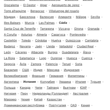
Grazalema
El Gastor
Algar
Aeropuerto de Jerez
Torre alhaquime
Benaocaz
Villaluenga del rosario
Мадрид
Барселона
Валенсия
Аликанте
Málaga
Sevilla
Illes Balears
Murcia
Las Palmas
Cádiz
Santa Cruz de Tenerife
Tarragona
Vizcaya
Girona
Granada
A Coruña
Asturias
Almería
Сарагоса
Pontevedra
Castellón
Toledo
Córdoba
Huelva
Guipúzcoa
Cantabria
Badajoz
Navarra
Jaén
Lleida
Valladolid
Ciudad Real
León
Cáceres
Albacete
Burgos
Guadalajara
Álava
La Rioja
Salamanca
Lugo
Ourense
Huesca
Cuenca
Segovia
Ávila
Zamora
Palencia
Teruel
Soria
Бразилия
США
Индия
Мексика
Индонезия
Великобритания
Франция
Германия
Филиппины
Аргентина
Испания
Колумбия
Украина
Италия
Турция
Польша
Канада
Чили
Тайланд
Вьетнам
ЮАР
Нигерия
Перу
Нидерланды (Голландия)
Австралия
Марокко
Чехия
Китай
Казахстан
Доминиканская республика
Португалия
ОАЭ
Кения