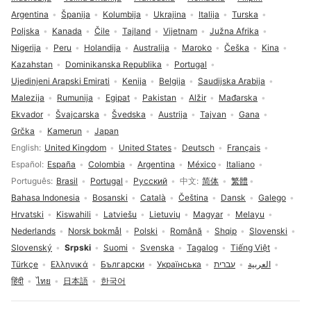
Argentina
Španija
Kolumbija
Ukrajina
Italija
Turska
Poljska
Kanada
Čile
Tajland
Vijetnam
Južna Afrika
Nigerija
Peru
Holandija
Australija
Maroko
Češka
Kina
Kazahstan
Dominikanska Republika
Portugal
Ujedinjeni Arapski Emirati
Kenija
Belgija
Saudijska Arabija
Malezija
Rumunija
Egipat
Pakistan
Alžir
Mađarska
Ekvador
Švajcarska
Švedska
Austrija
Tajvan
Gana
Grčka
Kamerun
Japan
Izbor jezika
English
United Kingdom
United States
Deutsch
Français
Español
España
Colombia
Argentina
México
Italiano
Português
Brasil
Portugal
Русский
中文
简体
繁體
Bahasa Indonesia
Bosanski
Català
Čeština
Dansk
Galego
Hrvatski
Kiswahili
Latviešu
Lietuvių
Magyar
Melayu
Nederlands
Norsk bokmål
Polski
Română
Shqip
Slovenski
Slovenský
Srpski
Suomi
Svenska
Tagalog
Tiếng Việt
Türkçe
Ελληνικά
Български
Українська
עברית
العربية
हिंदी
ไทย
日本語
한국어