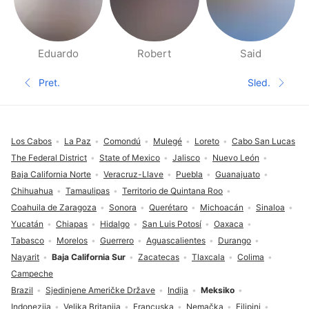
Eduardo
Robert
Said
Stranice Ljudi u blizini
Pret.
Sled.
Prethodna stranica
Sledeća 
Podnožje
Los Cabos
La Paz
Comondú
Mulegé
Loreto
Cabo San Lucas
The Federal District
State of Mexico
Jalisco
Nuevo León
Baja California Norte
Veracruz-Llave
Puebla
Guanajuato
Chihuahua
Tamaulipas
Territorio de Quintana Roo
Coahuila de Zaragoza
Sonora
Querétaro
Michoacán
Sinaloa
Yucatán
Chiapas
Hidalgo
San Luis Potosí
Oaxaca
Tabasco
Morelos
Guerrero
Aguascalientes
Durango
Nayarit
Baja California Sur
Zacatecas
Tlaxcala
Colima
Campeche
Brazil
Sjedinjene Američke Države
Indija
Meksiko
Indonezija
Velika Britanija
Francuska
Nemačka
Filipini