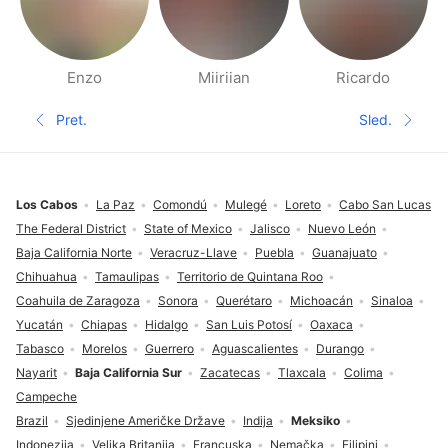
Enzo
Miiriian
Ricardo
Stranice Ljudi u blizini
Pret.
Sled.
Prethodna stranica
Sledeća 
Podnožje
Los Cabos
La Paz
Comondú
Mulegé
Loreto
Cabo San Lucas
The Federal District
State of Mexico
Jalisco
Nuevo León
Baja California Norte
Veracruz-Llave
Puebla
Guanajuato
Chihuahua
Tamaulipas
Territorio de Quintana Roo
Coahuila de Zaragoza
Sonora
Querétaro
Michoacán
Sinaloa
Yucatán
Chiapas
Hidalgo
San Luis Potosí
Oaxaca
Tabasco
Morelos
Guerrero
Aguascalientes
Durango
Nayarit
Baja California Sur
Zacatecas
Tlaxcala
Colima
Campeche
Brazil
Sjedinjene Američke Države
Indija
Meksiko
Indonezija
Velika Britanija
Francuska
Nemačka
Filipini