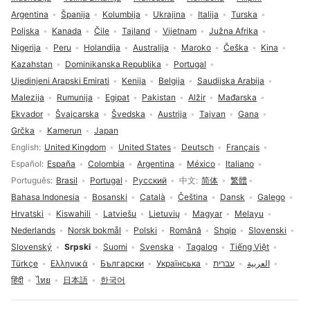
Argentina
Španija
Kolumbija
Ukrajina
Italija
Turska
Poljska
Kanada
Čile
Tajland
Vijetnam
Južna Afrika
Nigerija
Peru
Holandija
Australija
Maroko
Češka
Kina
Kazahstan
Dominikanska Republika
Portugal
Ujedinjeni Arapski Emirati
Kenija
Belgija
Saudijska Arabija
Malezija
Rumunija
Egipat
Pakistan
Alžir
Mađarska
Ekvador
Švajcarska
Švedska
Austrija
Tajvan
Gana
Grčka
Kamerun
Japan
Izbor jezika
English
United Kingdom
United States
Deutsch
Français
Español
España
Colombia
Argentina
México
Italiano
Português
Brasil
Portugal
Русский
中文
简体
繁體
Bahasa Indonesia
Bosanski
Català
Čeština
Dansk
Galego
Hrvatski
Kiswahili
Latviešu
Lietuvių
Magyar
Melayu
Nederlands
Norsk bokmål
Polski
Română
Shqip
Slovenski
Slovenský
Srpski
Suomi
Svenska
Tagalog
Tiếng Việt
Türkçe
Ελληνικά
Български
Українська
עברית
العربية
हिंदी
ไทย
日本語
한국어