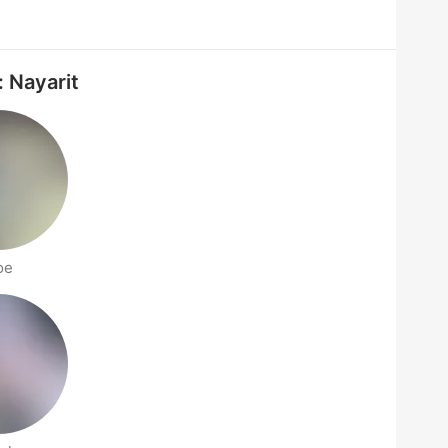
: Nayarit
oe