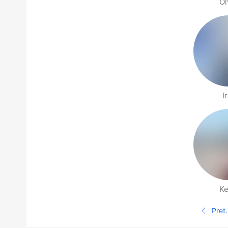
Ol
I
Ke
Stranice Ljudi u blizini
Pret.
Pret