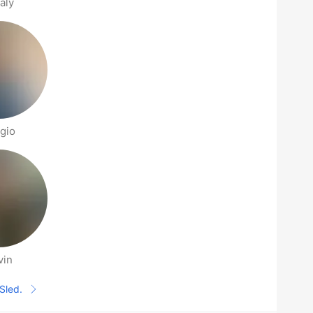
laly
gio
vin
Sled.
Sledeća stranica