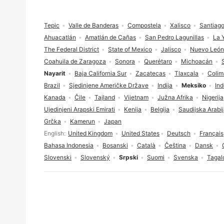
Podnožje
Tepic
Valle de Banderas
Compostela
Xalisco
Santiago
Ahuacatlán
Amatlán de Cañas
San Pedro Lagunillas
La 
The Federal District
State of Mexico
Jalisco
Nuevo León
Coahuila de Zaragoza
Sonora
Querétaro
Michoacán
Nayarit
Baja California Sur
Zacatecas
Tlaxcala
Colim
Brazil
Sjedinjene Američke Države
Indija
Meksiko
Ind
Kanada
Čile
Tajland
Vijetnam
Južna Afrika
Nigerija
Ujedinjeni Arapski Emirati
Kenija
Belgija
Saudijska Arabi
Grčka
Kamerun
Japan
Izbor jezika
English
United Kingdom
United States
Deutsch
Français
Bahasa Indonesia
Bosanski
Català
Čeština
Dansk
Slovenski
Slovenský
Srpski
Suomi
Svenska
Tagal