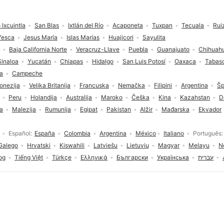
 Ixcuintla
San Blas
Ixtlán del Río
Acaponeta
Tuxpan
Tecuala
Rui
Yesca
Jesus María
Islas Marías
Huajicori
Sayulita
Baja California Norte
Veracruz-Llave
Puebla
Guanajuato
Chihuah
Sinaloa
Yucatán
Chiapas
Hidalgo
San Luis Potosí
Oaxaca
Tabas
a
Campeche
onezija
Velika Britanija
Francuska
Nemačka
Filipini
Argentina
Šp
Peru
Holandija
Australija
Maroko
Češka
Kina
Kazahstan
D
ja
Malezija
Rumunija
Egipat
Pakistan
Alžir
Mađarska
Ekvador
Español
España
Colombia
Argentina
México
Italiano
Português
Galego
Hrvatski
Kiswahili
Latviešu
Lietuvių
Magyar
Melayu
N
og
Tiếng Việt
Türkçe
Ελληνικά
Български
Українська
עברית