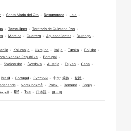
z
Santa María del Oro
Rosamorada
Jala
ua
Tamaulipas
Territorio de Quintana Roo
co
Morelos
Guerrero
Aguascalientes
Durango
anija
Kolumbija
Ukrajina
Italija
Turska
Poljska
ominikanska Republika
Portugal
Švajcarska
Švedska
Austrija
Tajvan
Gana
Brasil
Portugal
Русский
中文
简体
繁體
ederlands
Norsk bokmål
Polski
Română
Shqip
العربية
हिंदी
ไทย
日本語
한국어