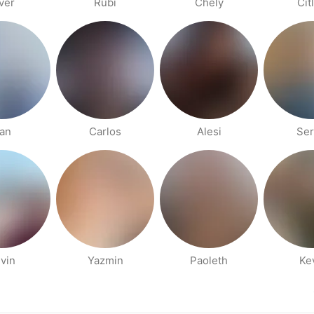
ver
Rubi
Chely
Cit
ran
Carlos
Alesi
Ser
vin
Yazmin
Paoleth
Ke
hodna stranica