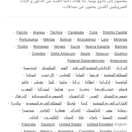
ينضمون إلى بادوو يوميا، لذا هناك دائما العديد من الذكور و الإناث
الفنزويليين اللذين يبحثون عن صداقات.
Falcón
Aragua
Táchira
Carabobo
Zulia
Distrito Capital
Portuguesa
Mérida
Bolívar
Anzoategui
Lara
Miranda
Trujillo
Monagas
Vargas
Sucre
Nueva Esparta
Barinas
Cojedes
Delta Amacuro
Apure
Yaracuy
Guárico
Federal Dependencies
Amazonas
البرازيل
الاولايات المتحدة الامريكية
الهند
المكسيك
اندونيسيا
المملكة المتحدة
فرنسا
المانيا
الفيلبين
الارجنتين
اسبانيا
كولومبيا
اوكرانيا
ايطاليا
تركيا
بولندا
كندا
تشيلي
تايلند
فيتنام
جنوب افريقيا
نيجيريا
بيرو
هولندا
استراليا
المغرب
جمهورية التشيك
الصين
كازاخستان
الجمهورية الدومينيكية
البرتغال
الامارات العربية المتحدة
كينيا
بلجيكا
المملكة العربية السعودية
ماليزيا
رومانيا
مصر
الباكستان
الجزائر
هنغاريا
اكوادور
سويسرا
السويد
النمسا
تايوان
غانا
اليونان
الكاميرون
اليابان
اختيار اللغة
Français
Deutsch
United States
United Kingdom
English
Italiano
México
Argentina
Colombia
España
Español