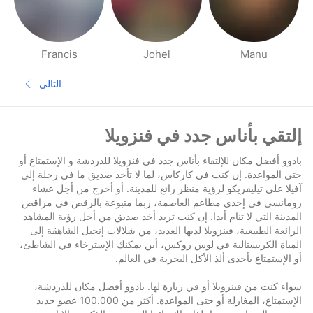
Francis
Johel
Manu
صفحات أناس بالقرب منك
التالي
الصفحة الم
تذييل
إلتقي بأناس جدد في فنزويلا
بادوو أفضل مكان للإلتقاء بأناس جدد في فنزويلا للدردشة و الإستمتاع أو
حتى المواعدة. إن كنت في كاركاس، لما لا تأخد صديق ما في رحلة إلى
آفيلا على تيليفريكو لرؤية منظر رائع للمدينة. أو أخرج من أجل عشاء
رومانسي في إحدى مطاعم العاصمة، ربما متبوعة بالرقص في مراقص
المدينة التي لا تنام أبدا. إن كنت تريد أخد صديق من أجل رؤية المشاهد
الرائعة الطبيعية، فينزويلا لديها العديد، من شلالات إنجيل الشاهقة إلى
المياة الكريستالية في لوس روكس، أين يمكنك الإسترخاء في الشاطئ،
أو الإستمتاع بأحدى ألذ الأكل البحرية في العالم.
سواء كنت من فينزويلا أو في زيارة لها. بادوو أفضل مكان للدردشة،
الإستمتاع، المغازلة أو حتى المواعدة. أكثر من 100.000 عضو جديد