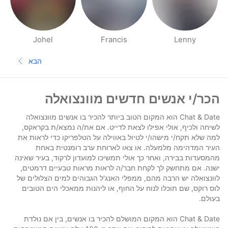
Johel
Francis
Lenny
דפי אנשים בסביבתך
הבא
העמוד הב
תחתית העמוד
הכר/י אנשים חדשים מוונצואלה
Chat & Date הוא המקום הטוב ביותר להכיר בו אנשים מוונצואלה
לשיחה ולכיף, אולי אפילו לצאת לדייט. אם את/ה נמצא/ת בקראקס,
למה שלא תקח/י מישהו/י לטיול באווילה על הטלפריקו כדי לראות את
העיר המדהימה מלמעלה. או צאו לארוחת ערב רומנטית באחת
מהמסעדות בבירה, ואחר כך אולי תמשיכו למועדון לרקוד, בעיר שאינה
ישנה. אם מתחשק לך לקחת חבר/ה לראות מראות טבעיים דרמטים,
לוונצואלה יש הרבה מהם, ממפלי האנג'ל הגבוהים למים הצלולים של
לוס רוקס, שם תוכלו לנוח על החוף, או ליהנות ממאכלי הים הטובים
בעולם.
Chat & Date הוא המקום המושלם להכיר בו אנשים, בין אם נולדת