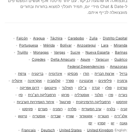
בוונצואלה או שהגעת לביקור. עם יותר מ-100 אלף אנשים המצטרפים
ל-Chat & Date מידי יום, תמיד תוכל/י למצוא בחורות ובחורים
מוונצואלה לכייף איתם.
Falcón
Aragua
Táchira
Carabobo
Zulia
Distrito Capital
Portuguesa
Mérida
Bolívar
Anzoategui
Lara
Miranda
Trujillo
Monagas
Vargas
Sucre
Nueva Esparta
Barinas
Cojedes
Delta Amacuro
Apure
Yaracuy
Guárico
Federal Dependencies
Amazonas
ברזיל
ארצות הברית
הודו
מכסיקו
אינדונזיה
בריטניה
צרפת
גרמניה
פיליפינים
ארגנטינה
ספרד
קולומביה
אוקראינה
איטליה
טורקיה
פולין
קנדה
צ׳ילה
תאילנד
ווייטנאם
דרום אפריקה
ניגריה
פרו
הולנד
אוסטרליה
מרוקו
הרפובליקה הצ׳כית
סין
קזחסטן
הרפובליקה הדומיניקנית
פורטוגל
איחוד האמירויות הערביות
קניה
בלגיה
ערב הסעודית
מלזיה
רומניה
מצרים
פקיסטן
אלג׳יריה
הונגריה
אקוואדור
שווייץ
שבדיה
אוסטריה
טייוואן
גאנה
יוון
קמרון
יפן
בחירת שפה
Français
Deutsch
United States
United Kingdom
English