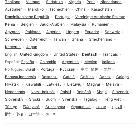
Thailand
Vietnam
Südafrika
Nigeria
Peru
Niederlande
Australien
Marokko
Tschechien
China
Kasachstan
Dominikanische Republik
Portugal
Vereinigte Arabische Emirate
Kenia
Belgien
Saudi-Arabien
Malaysia
Rumänien
Ägypten
Pakistan
Algerien
Ungarn
Ecuador
Schweiz
Schweden
Österreich
Taiwan
Ghana
Griechenland
Kamerun
Japan
Sprachauswahl
English
United Kingdom
United States
Deutsch
Français
Español
España
Colombia
Argentina
México
Italiano
Português
Brasil
Portugal
Русский
中文
简体
繁體
Bahasa Indonesia
Bosanski
Català
Čeština
Dansk
Galego
Hrvatski
Kiswahili
Latviešu
Lietuvių
Magyar
Melayu
Nederlands
Norsk bokmål
Polski
Română
Shqip
Slovenski
Slovenský
Srpski
Suomi
Svenska
Tagalog
Tiếng Việt
Türkçe
Ελληνικά
Български
Українська
עברית
العربية
हिंदी
ไทย
日本語
한국어