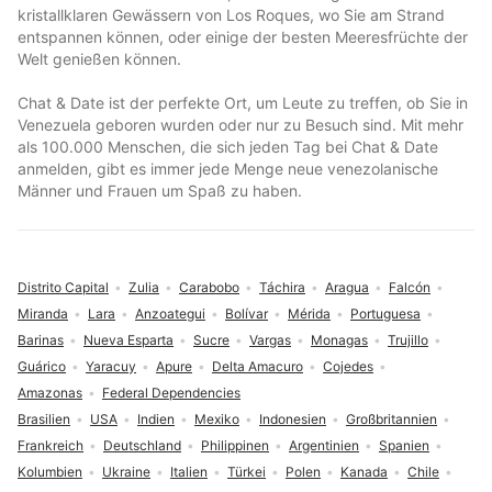
kristallklaren Gewässern von Los Roques, wo Sie am Strand
entspannen können, oder einige der besten Meeresfrüchte der
Welt genießen können.
Chat & Date ist der perfekte Ort, um Leute zu treffen, ob Sie in
Venezuela geboren wurden oder nur zu Besuch sind. Mit mehr
als 100.000 Menschen, die sich jeden Tag bei Chat & Date
anmelden, gibt es immer jede Menge neue venezolanische
Männer und Frauen um Spaß zu haben.
Distrito Capital
Zulia
Carabobo
Táchira
Aragua
Falcón
Miranda
Lara
Anzoategui
Bolívar
Mérida
Portuguesa
Barinas
Nueva Esparta
Sucre
Vargas
Monagas
Trujillo
Guárico
Yaracuy
Apure
Delta Amacuro
Cojedes
Amazonas
Federal Dependencies
Brasilien
USA
Indien
Mexiko
Indonesien
Großbritannien
Frankreich
Deutschland
Philippinen
Argentinien
Spanien
Kolumbien
Ukraine
Italien
Türkei
Polen
Kanada
Chile