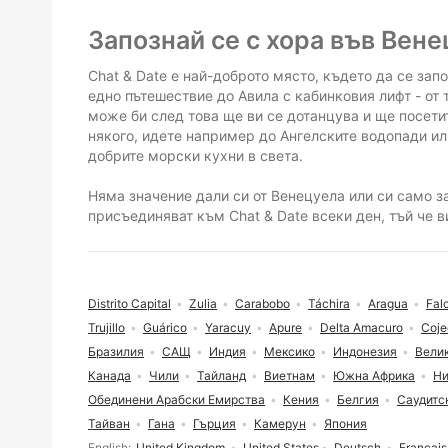
Долен котитул
Запознай се с хора във Вен
Chat & Date е най-доброто място, където да се запо
едно пътешествие до Авила с кабинковия лифт - от 
може би след това ще ви се дотанцува и ще посети
някого, идете например до Ангелските водопади или
добрите морски кухни в света.
Няма значение дали си от Венецуела или си само за
присъединяват към Chat & Date всеки ден, тъй че 
Distrito Capital
Zulia
Carabobo
Táchira
Aragua
Fal
Trujillo
Guárico
Yaracuy
Apure
Delta Amacuro
Coje
Бразилия
САЩ
Индия
Мексико
Индонезия
Вели
Канада
Чили
Тайланд
Виетнам
Южна Африка
Ни
Обединени Арабски Емирства
Кения
Белгия
Саудитс
Тайван
Гана
Гърция
Камерун
Япония
Избор на език
English
United Kingdom
United States
Deutsch
Français