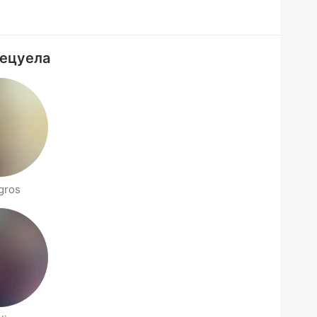
нецуела
gros