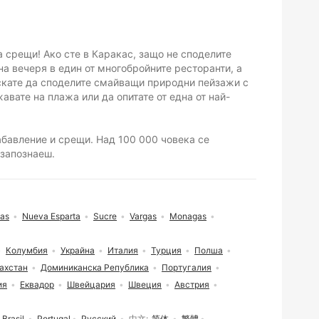
за срещи! Ако сте в Каракас, защо не споделите
на вечеря в един от многобройните ресторанти, а
 искате да споделите смайващи природни пейзажи с
вате на плажа или да опитате от една от най-
забавление и срещи. Над 100 000 човека се
 запознаеш.
nas
Nueva Esparta
Sucre
Vargas
Monagas
Колумбия
Украйна
Италия
Турция
Полша
ахстан
Доминиканска Република
Португалия
ия
Еквадор
Швейцария
Швеция
Австрия
Brasil
Portugal
Русский
中文
简体
繁體