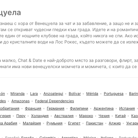
ецуела
знаеш с хора от Венецуела за чат и за забавление, а защо не и 
там се откриват чудесни гледки към града. Идете и на романтич
те един от нощните клубове на града, който никога не спи. Ако
 до кристалните води на Лос Рокес, където можете да се излежа
 малко, Chat & Date е най-доброто място за разговори, флирт, 
винаги има нови венецуелски момчета и момичета, с които да се
cón
Miranda
Lara
Anzoategui
Bolívar
Mérida
Portuguesa
Bari
des
Amazonas
Federal Dependencies
кобритания
Франция
Германия
Филипини
Аржентина
Испания
герия
Перу
Холандия
Австралия
Мароко
Чехия
Китай
Каз
ка Арабия
Малайзия
Румъния
Египет
Пакистан
Алжир
Унгар
Español
España
Colombia
Argentina
México
Italiano
Português