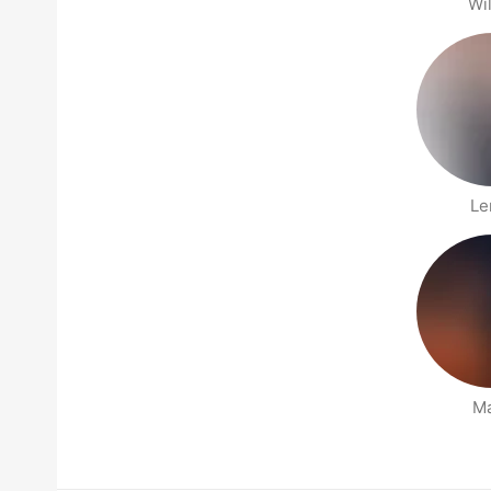
Wil
Le
Ma
Станици Хора наблизо