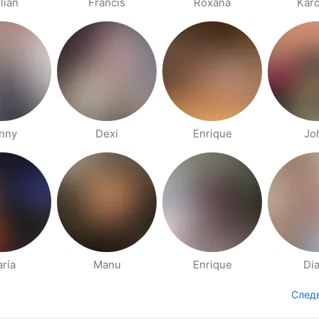
lian
Francis
Roxana
Karo
nny
Dexi
Enrique
Jo
ría
Manu
Enrique
Di
След