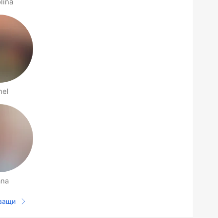
lina
hel
ana
ващи
Следваща страница