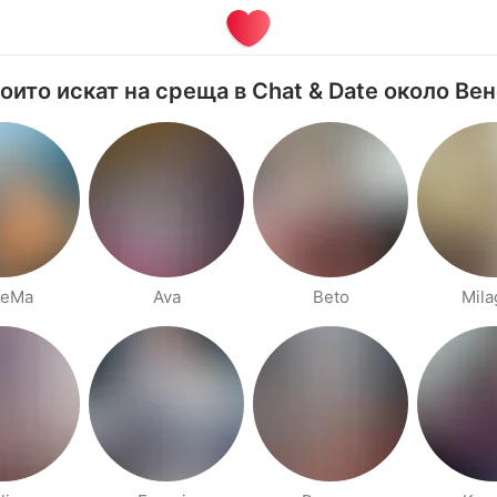
които искат на среща в Chat & Date около Ве
seMa
Ava
Beto
Mila