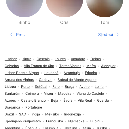
Binho
Cris
Tom
Stranica s Ljudima u blizini
Pret.
Sljedeći
Prethodna stranica
Sljedeća s
Fodnožje
Lisabon
sintra
Cascais
Loures
Amadora
Oeiras
Odivelas
Vila Franca de Xira
Torres Vedras
Mafra
Alenquer
Lisbon Portela Airport
Lourinhã
Azambuja
Ericeira
Arruda dos Vinhos
Cadaval
Sobral de Monte Agraço
Lisboa
Porto
Setúbal
Faro
Braga
Aveiro
Leiria
Santarém
Coimbra
Viseu
Madeira
Viana do Castelo
Azores
Castelo Branco
Beja
Évora
Vila Real
Guarda
Bragança
Portalegre
Brazil
SAD
Indija
Meksiko
Indonezija
Ujedinjeno Kraljevstvo
Francuska
Njemačka
Filipini
Argentina
Španija
Kolumbija
Ukrajina
Italija
Turska