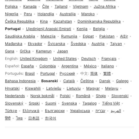
Poljska
Kanada
Čile
Tajland
Vijetnam
Južna Afrika
Nigerija
Peru
Holandija
Australija
Maroko
Češka Republika
Kina
Kazahstan
Dominikanska Republika
Portugal
Ujedinjenji Arapski Emirati
Kenija
Belgija
Saudijska Arabija
Malezija
Rumunija
Egipat
Pakistan
Alžir
Mađarska
Ekvador
Švicarska
Švedska
Austrija
Tajvan
Gana
Grčka
Kamerun
Japan
Izbor jezika
English
United Kingdom
United States
Deutsch
Français
Español
España
Colombia
Argentina
México
Italiano
Português
Brasil
Portugal
Русский
中文
简体
繁體
Bahasa Indonesia
Bosanski
Català
Čeština
Dansk
Galego
Hrvatski
Kiswahili
Latviešu
Lietuvių
Magyar
Melayu
Nederlands
Norsk bokmål
Polski
Română
Shqip
Slovenski
Slovenský
Srpski
Suomi
Svenska
Tagalog
Tiếng Việt
Türkçe
Ελληνικά
Български
Українська
עברית
العربية
हिंदी
ไทย
日本語
한국어