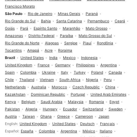
Francisco Morato
São Paulo
Rio de Janeiro
Minas Gerais
Paraná
Rio Grande do Sul
Bahia
Santa Catarina
Pernambuco
Ceará
Goiás
Pará
Espírito Santo
Maranhão
Mato Grosso
Amazonas
Distrito Federal
Paraíba
Mato Grosso do Sul
Rio Grande do Norte
Alagoas
Sergipe
Piauí
Rondônia
Tocantins
Amapá
Acre
Roraima
Brazil
United States
India
Mexico
Indonesia
United Kingdom
France
Germany
Philippines
Argentina
Spain
Colombia
Ukraine
Italy
Turkey
Poland
Canada
Chile
Thailand
Vietnam
South Africa
Nigeria
Peru
Netherlands
Australia
Morocco
Czech Republic
China
Kazakhstan
Dominican Republic
Portugal
United Arab Emirates
Kenya
Belgium
Saudi Arabia
Malaysia
Romania
Egypt
Pakistan
Algeria
Hungary
Ecuador
Switzerland
Sweden
Austria
Taiwan
Ghana
Greece
Cameroon
Japan
Language selection
English
United Kingdom
United States
Deutsch
Français
Español
España
Colombia
Argentina
México
Italiano