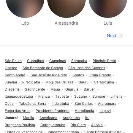
Léo
Alessandra
Luis
People nearby pages
Next
Next pa
Footer
São Paulo
Guarulhos
Campinas
Sorocaba
Ribeirão Preto
Osasco
São Bernardo do Campo
São José dos Campos
Santo André
São José do Rio Preto
Santos
Praia Grande
Jundiaí
Piracicaba
Mogi das Cruzes
Bauru
Carapicuíba
Diadema
São Vicente
Mauá
Guarujá
Barueri
Itaquaquecetuba
Franca
Taubaté
Suzano
Sumaré
Limeira
Cotia
Taboão da Serra
Indaiatuba
São Carlos
Araraquara
Embu das Artes
Presidente Prudente
Hortolândia
Itapevi
Jacareí
Marília
Americana
Araçatuba
Itu
Bragança Paulista
Caraguatatuba
Rio Claro
Atibaia
Ferraz de Vasconcelos
Pindamonhangaba
Santa Bárbara d’Oeste