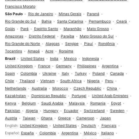
Francisco Morato
São Paulo
Rio de Janeiro
Minas Gerais
Paraná
Rio Grande do Sul
Bahia
Santa Catarina
Pernambuco
Ceará
Goiás
Pará
Espírito Santo
Maranhão
Mato Grosso
Amazonas
Distrito Federal
Paraíba
Mato Grosso do Sul
Rio Grande do Norte
Alagoas
Sergipe
Piauí
Rondônia
Tocantins
Amapá
Acre
Roraima
Brazil
United States
India
Mexico
Indonesia
United Kingdom
France
Germany
Philippines
Argentina
Spain
Colombia
Ukraine
Italy
Turkey
Poland
Canada
Chile
Thailand
Vietnam
South Africa
Nigeria
Peru
Netherlands
Australia
Morocco
Czech Republic
China
Kazakhstan
Dominican Republic
Portugal
United Arab Emirates
Kenya
Belgium
Saudi Arabia
Malaysia
Romania
Egypt
Pakistan
Algeria
Hungary
Ecuador
Switzerland
Sweden
Austria
Taiwan
Ghana
Greece
Cameroon
Japan
Language selection
English
United Kingdom
United States
Deutsch
Français
Español
España
Colombia
Argentina
México
Italiano