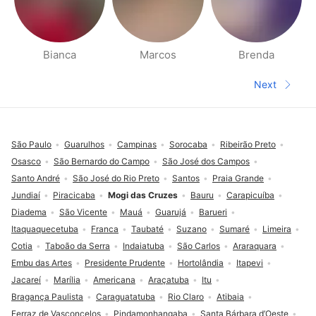
Bianca
Marcos
Brenda
People nearby pages
Next
Next pa
Footer
São Paulo
Guarulhos
Campinas
Sorocaba
Ribeirão Preto
Osasco
São Bernardo do Campo
São José dos Campos
Santo André
São José do Rio Preto
Santos
Praia Grande
Jundiaí
Piracicaba
Mogi das Cruzes
Bauru
Carapicuíba
Diadema
São Vicente
Mauá
Guarujá
Barueri
Itaquaquecetuba
Franca
Taubaté
Suzano
Sumaré
Limeira
Cotia
Taboão da Serra
Indaiatuba
São Carlos
Araraquara
Embu das Artes
Presidente Prudente
Hortolândia
Itapevi
Jacareí
Marília
Americana
Araçatuba
Itu
Bragança Paulista
Caraguatatuba
Rio Claro
Atibaia
Ferraz de Vasconcelos
Pindamonhangaba
Santa Bárbara d’Oeste