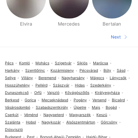
Elvira
Mercedes
Bertalan
People nearby pages
Next
Next pa
Footer
Pécs
Komló
Mohács
Szigetvár
Siklós
Marócsa
Harkány
Szentlőrinc
Kozármisleny
Pécsvárad
Bóly
Sásd
Sellye
Villány
Beremend
Nagyharsány
Mágocs
Lánycsók
Hosszúhetény
Pellérd
Szászvár
Hidas
Szederkény
Dunaszekcső
Orfű
Vajszló
Kővágószőlős
Királyegyháza
Berkesd
Gorica
Mecseknádasd
Pogány
Versend
Bicsérd
Vásárosdombó
Szabadszentkirály
Újpetre
Majs
Bogád
Cserkút
Véménd
Nagypeterd
Magyarszék
Keszü
Szalánta
Hobol
Nagykozár
Alsószentmárton
Görcsöny
Diósviszló
Budapest
Pest
Borsod-Abaúj-Zemplén
Hajdú-Bihar