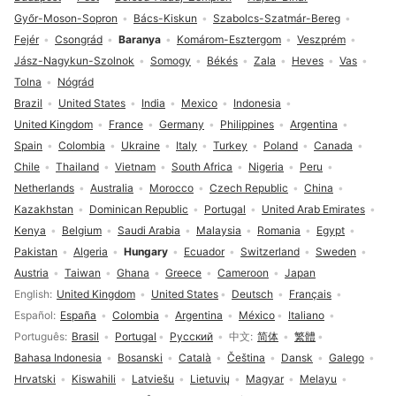
Győr-Moson-Sopron
Bács-Kiskun
Szabolcs-Szatmár-Bereg
Fejér
Csongrád
Baranya
Komárom-Esztergom
Veszprém
Jász-Nagykun-Szolnok
Somogy
Békés
Zala
Heves
Vas
Tolna
Nógrád
Brazil
United States
India
Mexico
Indonesia
United Kingdom
France
Germany
Philippines
Argentina
Spain
Colombia
Ukraine
Italy
Turkey
Poland
Canada
Chile
Thailand
Vietnam
South Africa
Nigeria
Peru
Netherlands
Australia
Morocco
Czech Republic
China
Kazakhstan
Dominican Republic
Portugal
United Arab Emirates
Kenya
Belgium
Saudi Arabia
Malaysia
Romania
Egypt
Pakistan
Algeria
Hungary
Ecuador
Switzerland
Sweden
Austria
Taiwan
Ghana
Greece
Cameroon
Japan
Language selection
English
United Kingdom
United States
Deutsch
Français
Español
España
Colombia
Argentina
México
Italiano
Português
Brasil
Portugal
Русский
中文
简体
繁體
Bahasa Indonesia
Bosanski
Català
Čeština
Dansk
Galego
Hrvatski
Kiswahili
Latviešu
Lietuvių
Magyar
Melayu