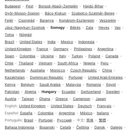
Budapest
Pest
Borsod-Abaúj-Zemplén
Hajdú-Bihar
Győr-Moson-Sopron
Bács-Kiskun
Szabolcs-Szatmár-Bereg
Fejér
Csongrád
Baranya
Komárom-Esztergom
Veszprém
Jász-Nagykun-Szolnok
Somogy
Békés
Zala
Heves
Vas
Tolna
Nógrád
Brazil
United States
India
Mexico
Indonesia
United Kingdom
France
Germany
Philippines
Argentina
Spain
Colombia
Ukraine
Italy
Turkey
Poland
Canada
Chile
Thailand
Vietnam
South Africa
Nigeria
Peru
Netherlands
Australia
Morocco
Czech Republic
China
Kazakhstan
Dominican Republic
Portugal
United Arab Emirates
Kenya
Belgium
Saudi Arabia
Malaysia
Romania
Egypt
Pakistan
Algeria
Hungary
Ecuador
Switzerland
Sweden
Austria
Taiwan
Ghana
Greece
Cameroon
Japan
Language selection
English
United Kingdom
United States
Deutsch
Français
Español
España
Colombia
Argentina
México
Italiano
Português
Brasil
Portugal
Русский
中文
简体
繁體
Bahasa Indonesia
Bosanski
Català
Čeština
Dansk
Galego