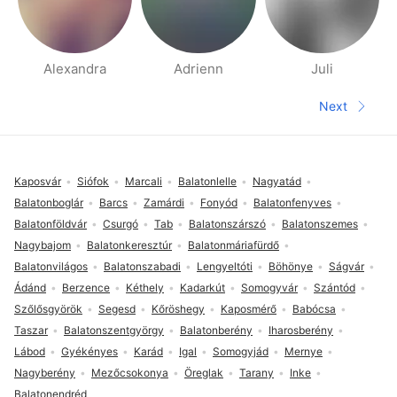
Alexandra
Adrienn
Juli
People nearby pages
Next
Next pa
Footer
Kaposvár
Siófok
Marcali
Balatonlelle
Nagyatád
Balatonboglár
Barcs
Zamárdi
Fonyód
Balatonfenyves
Balatonföldvár
Csurgó
Tab
Balatonszárszó
Balatonszemes
Nagybajom
Balatonkeresztúr
Balatonmáriafürdő
Balatonvilágos
Balatonszabadi
Lengyeltóti
Böhönye
Ságvár
Ádánd
Berzence
Kéthely
Kadarkút
Somogyvár
Szántód
Szőlősgyörök
Segesd
Kőröshegy
Kaposmérő
Babócsa
Taszar
Balatonszentgyörgy
Balatonberény
Iharosberény
Lábod
Gyékényes
Karád
Igal
Somogyjád
Mernye
Nagyberény
Mezőcsokonya
Öreglak
Tarany
Inke
Balatonendréd