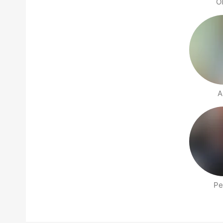
O
A
Pe
People nearby pages