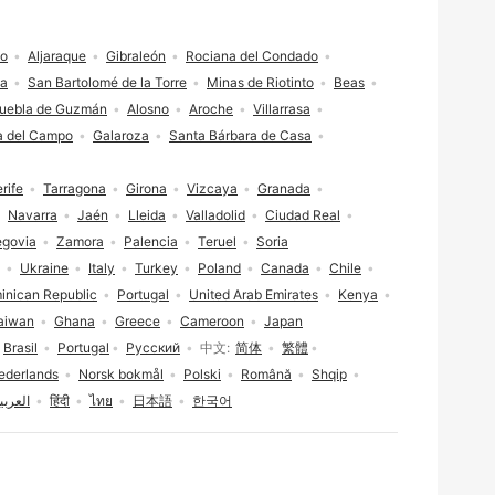
do
Aljaraque
Gibraleón
Rociana del Condado
va
San Bartolomé de la Torre
Minas de Riotinto
Beas
uebla de Guzmán
Alosno
Aroche
Villarrasa
a del Campo
Galaroza
Santa Bárbara de Casa
rife
Tarragona
Girona
Vizcaya
Granada
Navarra
Jaén
Lleida
Valladolid
Ciudad Real
egovia
Zamora
Palencia
Teruel
Soria
Ukraine
Italy
Turkey
Poland
Canada
Chile
inican Republic
Portugal
United Arab Emirates
Kenya
aiwan
Ghana
Greece
Cameroon
Japan
Brasil
Portugal
Русский
中文
简体
繁體
ederlands
Norsk bokmål
Polski
Română
Shqip
العربي
हिंदी
ไทย
日本語
한국어