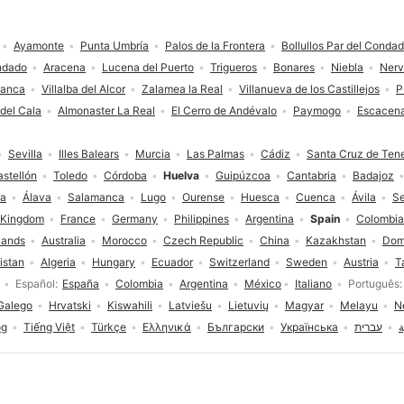
Ayamonte
Punta Umbría
Palos de la Frontera
Bollullos Par del Conda
ndado
Aracena
Lucena del Puerto
Trigueros
Bonares
Niebla
Ner
lanca
Villalba del Alcor
Zalamea la Real
Villanueva de los Castillejos
P
 del Cala
Almonaster La Real
El Cerro de Andévalo
Paymogo
Escacen
Sevilla
Illes Balears
Murcia
Las Palmas
Cádiz
Santa Cruz de Tene
stellón
Toledo
Córdoba
Huelva
Guipúzcoa
Cantabria
Badajoz
ja
Álava
Salamanca
Lugo
Ourense
Huesca
Cuenca
Ávila
S
 Kingdom
France
Germany
Philippines
Argentina
Spain
Colombia
lands
Australia
Morocco
Czech Republic
China
Kazakhstan
Dom
istan
Algeria
Hungary
Ecuador
Switzerland
Sweden
Austria
T
Español
España
Colombia
Argentina
México
Italiano
Português
Galego
Hrvatski
Kiswahili
Latviešu
Lietuvių
Magyar
Melayu
N
og
Tiếng Việt
Türkçe
Ελληνικά
Български
Українська
עברית
ة