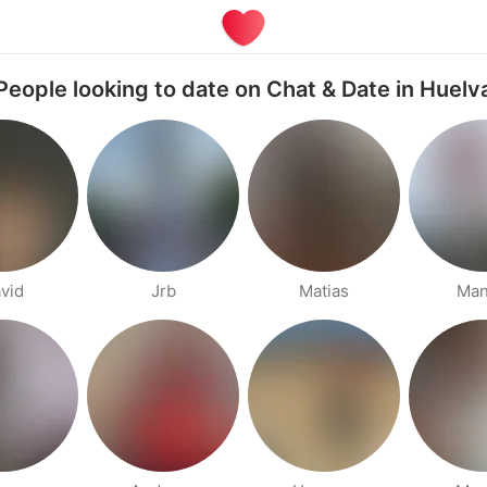
People looking to date on Chat & Date in Huelv
vid
Jrb
Matias
Man