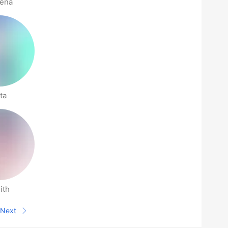
ena
ta
ith
Next
Next page