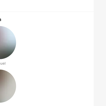
a
uel