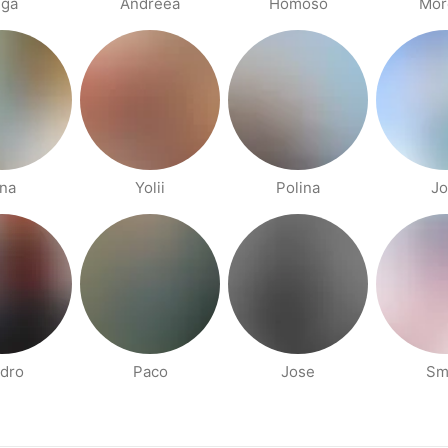
lga
Andreea
Homoso
Mor
na
Yolii
Polina
Jo
dro
Paco
Jose
Sm