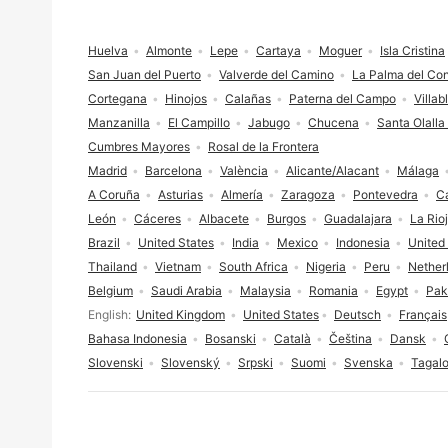
Footer
Huelva
Almonte
Lepe
Cartaya
Moguer
Isla Cristina
San Juan del Puerto
Valverde del Camino
La Palma del Co
Cortegana
Hinojos
Calañas
Paterna del Campo
Villab
Manzanilla
El Campillo
Jabugo
Chucena
Santa Olalla
Cumbres Mayores
Rosal de la Frontera
Madrid
Barcelona
València
Alicante/Alacant
Málaga
A Coruña
Asturias
Almería
Zaragoza
Pontevedra
Ca
León
Cáceres
Albacete
Burgos
Guadalajara
La Rio
Brazil
United States
India
Mexico
Indonesia
United
Thailand
Vietnam
South Africa
Nigeria
Peru
Nether
Belgium
Saudi Arabia
Malaysia
Romania
Egypt
Pak
Language selection
English
United Kingdom
United States
Deutsch
Français
Bahasa Indonesia
Bosanski
Català
Čeština
Dansk
Slovenski
Slovenský
Srpski
Suomi
Svenska
Tagal