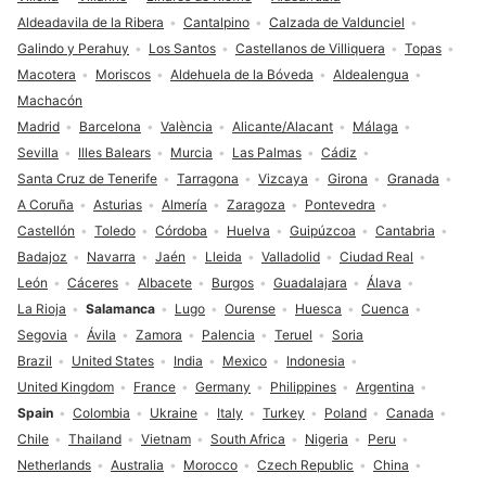
Aldeadavila de la Ribera
Cantalpino
Calzada de Valdunciel
Galindo y Perahuy
Los Santos
Castellanos de Villiquera
Topas
Macotera
Moriscos
Aldehuela de la Bóveda
Aldealengua
Machacón
Madrid
Barcelona
València
Alicante/Alacant
Málaga
Sevilla
Illes Balears
Murcia
Las Palmas
Cádiz
Santa Cruz de Tenerife
Tarragona
Vizcaya
Girona
Granada
A Coruña
Asturias
Almería
Zaragoza
Pontevedra
Castellón
Toledo
Córdoba
Huelva
Guipúzcoa
Cantabria
Badajoz
Navarra
Jaén
Lleida
Valladolid
Ciudad Real
León
Cáceres
Albacete
Burgos
Guadalajara
Álava
La Rioja
Salamanca
Lugo
Ourense
Huesca
Cuenca
Segovia
Ávila
Zamora
Palencia
Teruel
Soria
Brazil
United States
India
Mexico
Indonesia
United Kingdom
France
Germany
Philippines
Argentina
Spain
Colombia
Ukraine
Italy
Turkey
Poland
Canada
Chile
Thailand
Vietnam
South Africa
Nigeria
Peru
Netherlands
Australia
Morocco
Czech Republic
China