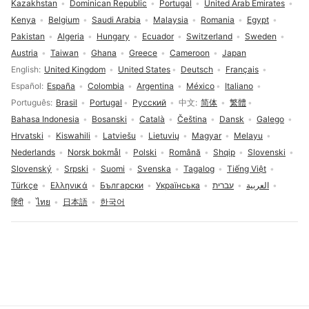
Kazakhstan
Dominican Republic
Portugal
United Arab Emirates
Kenya
Belgium
Saudi Arabia
Malaysia
Romania
Egypt
Pakistan
Algeria
Hungary
Ecuador
Switzerland
Sweden
Austria
Taiwan
Ghana
Greece
Cameroon
Japan
Language selection
English
United Kingdom
United States
Deutsch
Français
Español
España
Colombia
Argentina
México
Italiano
Português
Brasil
Portugal
Русский
中文
简体
繁體
Bahasa Indonesia
Bosanski
Català
Čeština
Dansk
Galego
Hrvatski
Kiswahili
Latviešu
Lietuvių
Magyar
Melayu
Nederlands
Norsk bokmål
Polski
Română
Shqip
Slovenski
Slovenský
Srpski
Suomi
Svenska
Tagalog
Tiếng Việt
Türkçe
Ελληνικά
Български
Українська
עברית
العربية
हिंदी
ไทย
日本語
한국어