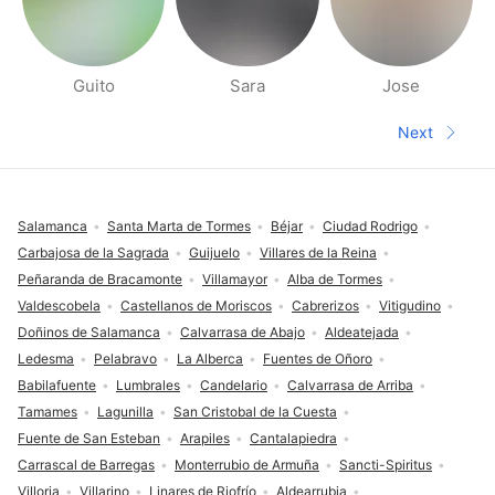
Guito
Sara
Jose
People nearby pages
Next
Next pa
Footer
Salamanca
Santa Marta de Tormes
Béjar
Ciudad Rodrigo
Carbajosa de la Sagrada
Guijuelo
Villares de la Reina
Peñaranda de Bracamonte
Villamayor
Alba de Tormes
Valdescobela
Castellanos de Moriscos
Cabrerizos
Vitigudino
Doñinos de Salamanca
Calvarrasa de Abajo
Aldeatejada
Ledesma
Pelabravo
La Alberca
Fuentes de Oñoro
Babilafuente
Lumbrales
Candelario
Calvarrasa de Arriba
Tamames
Lagunilla
San Cristobal de la Cuesta
Fuente de San Esteban
Arapiles
Cantalapiedra
Carrascal de Barregas
Monterrubio de Armuña
Sancti-Spiritus
Villoria
Villarino
Linares de Riofrío
Aldearrubia