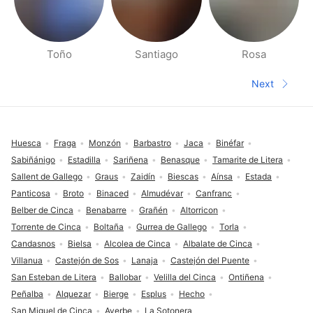
Toño
Santiago
Rosa
People nearby pages
Next
Next pa
Footer
Huesca
Fraga
Monzón
Barbastro
Jaca
Binéfar
Sabiñánigo
Estadilla
Sariñena
Benasque
Tamarite de Litera
Sallent de Gallego
Graus
Zaidín
Biescas
Aínsa
Estada
Panticosa
Broto
Binaced
Almudévar
Canfranc
Belber de Cinca
Benabarre
Grañén
Altorricon
Torrente de Cinca
Boltaña
Gurrea de Gallego
Torla
Candasnos
Bielsa
Alcolea de Cinca
Albalate de Cinca
Villanua
Castejón de Sos
Lanaja
Castejón del Puente
San Esteban de Litera
Ballobar
Velilla del Cinca
Ontiñena
Peñalba
Alquezar
Bierge
Esplus
Hecho
San Miguel de Cinca
Ayerbe
La Sotonera