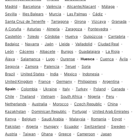
Madrid
Barcelona
València
Alicante/Alacant
Málaga
Sevilla
Illes Balears
Murcia
Las Palmas
Cádiz
Santa Cruz de Tenerife
Tarragona
Girona
Vizcaya
Granada
A Coruña
Asturias
Almería
Zaragoza
Pontevedra
Castellón
Toledo
Córdoba
Huelva
Guipúzcoa
Cantabria
Badajoz
Navarra
Jaén
Lleida
Valladolid
Ciudad Real
León
Cáceres
Albacete
Burgos
Guadalajara
La Rioja
Álava
Salamanca
Lugo
Ourense
Huesca
Cuenca
Ávila
Segovia
Zamora
Palencia
Teruel
Soria
Brazil
United States
India
Mexico
Indonesia
United Kingdom
France
Germany
Philippines
Argentina
Spain
Colombia
Ukraine
Italy
Turkey
Poland
Canada
Chile
Thailand
Vietnam
South Africa
Nigeria
Peru
Netherlands
Australia
Morocco
Czech Republic
China
Kazakhstan
Dominican Republic
Portugal
United Arab Emirates
Kenya
Belgium
Saudi Arabia
Malaysia
Romania
Egypt
Pakistan
Algeria
Hungary
Ecuador
Switzerland
Sweden
Austria
Taiwan
Ghana
Greece
Cameroon
Japan