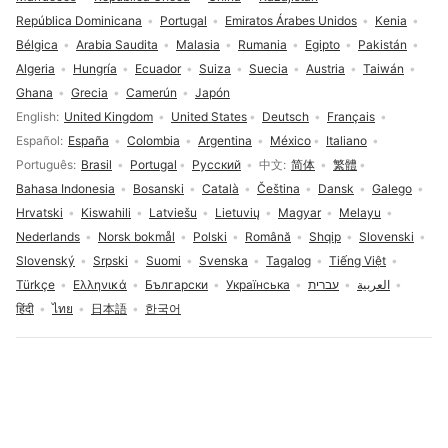
República Dominicana
Portugal
Emiratos Árabes Unidos
Kenia
Bélgica
Arabia Saudita
Malasia
Rumania
Egipto
Pakistán
Algeria
Hungría
Ecuador
Suiza
Suecia
Austria
Taiwán
Ghana
Grecia
Camerún
Japón
Selección de idioma
English
United Kingdom
United States
Deutsch
Français
Español
España
Colombia
Argentina
México
Italiano
Português
Brasil
Portugal
Русский
中文
简体
繁體
Bahasa Indonesia
Bosanski
Català
Čeština
Dansk
Galego
Hrvatski
Kiswahili
Latviešu
Lietuvių
Magyar
Melayu
Nederlands
Norsk bokmål
Polski
Română
Shqip
Slovenski
Slovenský
Srpski
Suomi
Svenska
Tagalog
Tiếng Việt
Türkçe
Ελληνικά
Български
Українська
עברית
العربية
हिंदी
ไทย
日本語
한국어