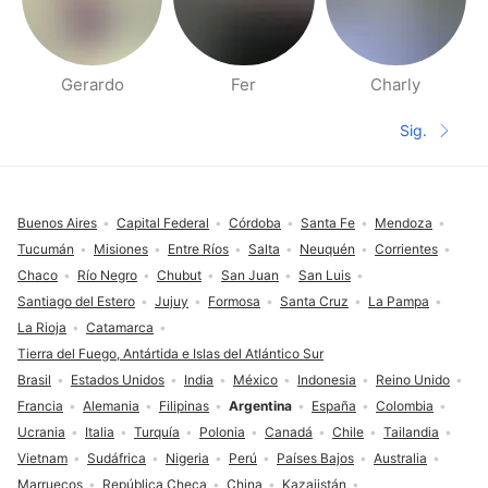
Gerardo
Fer
Charly
Páginas de gente cerca
Sig.
Siguient
Pie de página
Buenos Aires
Capital Federal
Córdoba
Santa Fe
Mendoza
Tucumán
Misiones
Entre Ríos
Salta
Neuquén
Corrientes
Chaco
Río Negro
Chubut
San Juan
San Luis
Santiago del Estero
Jujuy
Formosa
Santa Cruz
La Pampa
La Rioja
Catamarca
Tierra del Fuego, Antártida e Islas del Atlántico Sur
Brasil
Estados Unidos
India
México
Indonesia
Reino Unido
Francia
Alemania
Filipinas
Argentina
España
Colombia
Ucrania
Italia
Turquía
Polonia
Canadá
Chile
Tailandia
Vietnam
Sudáfrica
Nigeria
Perú
Países Bajos
Australia
Marruecos
República Checa
China
Kazajistán