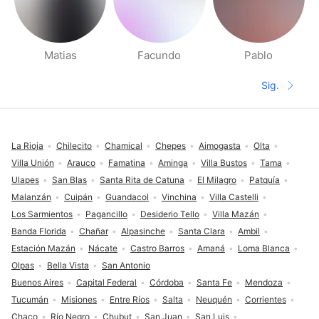
Matias
Facundo
Pablo
Páginas de gente cerca
Sig.
Siguient
Pie de página
La Rioja
Chilecito
Chamical
Chepes
Aimogasta
Olta
Villa Unión
Arauco
Famatina
Aminga
Villa Bustos
Tama
Ulapes
San Blas
Santa Rita de Catuna
El Milagro
Patquía
Malanzán
Cuipán
Guandacol
Vinchina
Villa Castelli
Los Sarmientos
Pagancillo
Desiderio Tello
Villa Mazán
Banda Florida
Chañar
Alpasinche
Santa Clara
Ambil
Estación Mazán
Nácate
Castro Barros
Amaná
Loma Blanca
Olpas
Bella Vista
San Antonio
Buenos Aires
Capital Federal
Córdoba
Santa Fe
Mendoza
Tucumán
Misiones
Entre Ríos
Salta
Neuquén
Corrientes
Chaco
Río Negro
Chubut
San Juan
San Luis