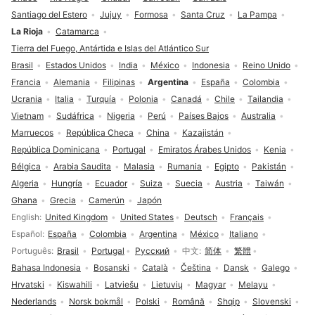
Santiago del Estero
Jujuy
Formosa
Santa Cruz
La Pampa
La Rioja
Catamarca
Tierra del Fuego, Antártida e Islas del Atlántico Sur
Brasil
Estados Unidos
India
México
Indonesia
Reino Unido
Francia
Alemania
Filipinas
Argentina
España
Colombia
Ucrania
Italia
Turquía
Polonia
Canadá
Chile
Tailandia
Vietnam
Sudáfrica
Nigeria
Perú
Países Bajos
Australia
Marruecos
República Checa
China
Kazajistán
República Dominicana
Portugal
Emiratos Árabes Unidos
Kenia
Bélgica
Arabia Saudita
Malasia
Rumania
Egipto
Pakistán
Algeria
Hungría
Ecuador
Suiza
Suecia
Austria
Taiwán
Ghana
Grecia
Camerún
Japón
Selección de idioma
English
United Kingdom
United States
Deutsch
Français
Español
España
Colombia
Argentina
México
Italiano
Português
Brasil
Portugal
Русский
中文
简体
繁體
Bahasa Indonesia
Bosanski
Català
Čeština
Dansk
Galego
Hrvatski
Kiswahili
Latviešu
Lietuvių
Magyar
Melayu
Nederlands
Norsk bokmål
Polski
Română
Shqip
Slovenski