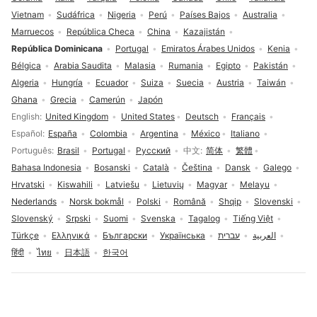
Vietnam
Sudáfrica
Nigeria
Perú
Países Bajos
Australia
Marruecos
República Checa
China
Kazajistán
República Dominicana
Portugal
Emiratos Árabes Unidos
Kenia
Bélgica
Arabia Saudita
Malasia
Rumania
Egipto
Pakistán
Algeria
Hungría
Ecuador
Suiza
Suecia
Austria
Taiwán
Ghana
Grecia
Camerún
Japón
Selección de idioma
English
United Kingdom
United States
Deutsch
Français
Español
España
Colombia
Argentina
México
Italiano
Português
Brasil
Portugal
Русский
中文
简体
繁體
Bahasa Indonesia
Bosanski
Català
Čeština
Dansk
Galego
Hrvatski
Kiswahili
Latviešu
Lietuvių
Magyar
Melayu
Nederlands
Norsk bokmål
Polski
Română
Shqip
Slovenski
Slovenský
Srpski
Suomi
Svenska
Tagalog
Tiếng Việt
Türkçe
Ελληνικά
Български
Українська
עברית
العربية
हिंदी
ไทย
日本語
한국어