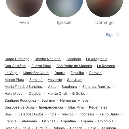
Vero
Ignacio
Domingo
Páginas de gente cerca
Sig.
Siguient
Pie de página
Santo Domingo
Distrito Nacional
Santiago
La Altagracia
San Cristóbal
Puerto Plata
San Pedro de Macorís
La Romana
La Vega
Monseñor Nouel
Duarte
Espaillat
Peravia
Monte Plata
Samaná
Valverde
San Juan
María Trinidad Sánchez
Azua
Barahona
Sánchez Ramírez
Hato Mayor
Dajabón
Monte Cristi
El Seibo
Santiago Rodriguez
Baoruco
Hermanas Mirabal
San José de Ocoa
Independencia
Elías Piña
Pedernales
Brasil
Estados Unidos
India
México
Indonesia
Reino Unido
Francia
Alemania
Filipinas
Argentina
España
Colombia
Ucrania
Italia
Turquía
Polonia
Canadá
Chile
Tailandia