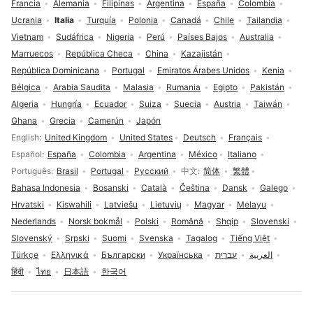
Francia
Alemania
Filipinas
Argentina
España
Colombia
Ucrania
Italia
Turquía
Polonia
Canadá
Chile
Tailandia
Vietnam
Sudáfrica
Nigeria
Perú
Países Bajos
Australia
Marruecos
República Checa
China
Kazajistán
República Dominicana
Portugal
Emiratos Árabes Unidos
Kenia
Bélgica
Arabia Saudita
Malasia
Rumania
Egipto
Pakistán
Algeria
Hungría
Ecuador
Suiza
Suecia
Austria
Taiwán
Ghana
Grecia
Camerún
Japón
Selección de idioma
English
United Kingdom
United States
Deutsch
Français
Español
España
Colombia
Argentina
México
Italiano
Português
Brasil
Portugal
Русский
中文
简体
繁體
Bahasa Indonesia
Bosanski
Català
Čeština
Dansk
Galego
Hrvatski
Kiswahili
Latviešu
Lietuvių
Magyar
Melayu
Nederlands
Norsk bokmål
Polski
Română
Shqip
Slovenski
Slovenský
Srpski
Suomi
Svenska
Tagalog
Tiếng Việt
Türkçe
Ελληνικά
Български
Українська
עברית
العربية
हिंदी
ไทย
日本語
한국어