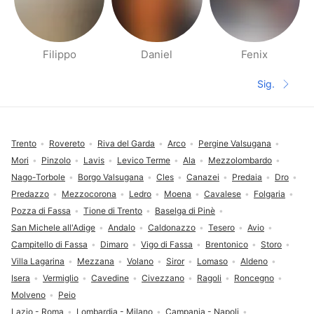
Filippo
Daniel
Fenix
Páginas de gente cerca
Sig.
Siguient
Pie de página
Trento
Rovereto
Riva del Garda
Arco
Pergine Valsugana
Mori
Pinzolo
Lavis
Levico Terme
Ala
Mezzolombardo
Nago-Torbole
Borgo Valsugana
Cles
Canazei
Predaia
Dro
Predazzo
Mezzocorona
Ledro
Moena
Cavalese
Folgaria
Pozza di Fassa
Tione di Trento
Baselga di Pinè
San Michele all'Adige
Andalo
Caldonazzo
Tesero
Avio
Campitello di Fassa
Dimaro
Vigo di Fassa
Brentonico
Storo
Villa Lagarina
Mezzana
Volano
Siror
Lomaso
Aldeno
Isera
Vermiglio
Cavedine
Civezzano
Ragoli
Roncegno
Molveno
Peio
Lazio - Roma
Lombardia - Milano
Campania - Napoli