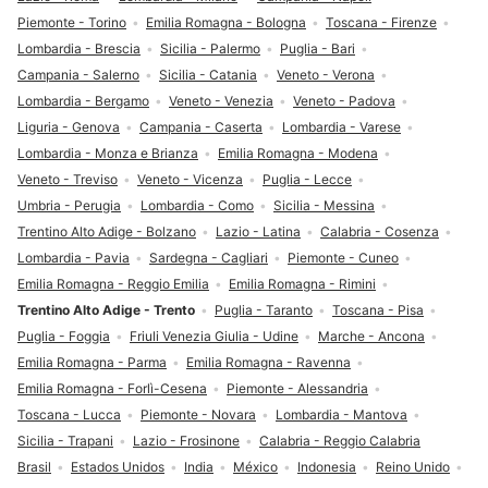
Piemonte - Torino
Emilia Romagna - Bologna
Toscana - Firenze
Lombardia - Brescia
Sicilia - Palermo
Puglia - Bari
Campania - Salerno
Sicilia - Catania
Veneto - Verona
Lombardia - Bergamo
Veneto - Venezia
Veneto - Padova
Liguria - Genova
Campania - Caserta
Lombardia - Varese
Lombardia - Monza e Brianza
Emilia Romagna - Modena
Veneto - Treviso
Veneto - Vicenza
Puglia - Lecce
Umbria - Perugia
Lombardia - Como
Sicilia - Messina
Trentino Alto Adige - Bolzano
Lazio - Latina
Calabria - Cosenza
Lombardia - Pavia
Sardegna - Cagliari
Piemonte - Cuneo
Emilia Romagna - Reggio Emilia
Emilia Romagna - Rimini
Trentino Alto Adige - Trento
Puglia - Taranto
Toscana - Pisa
Puglia - Foggia
Friuli Venezia Giulia - Udine
Marche - Ancona
Emilia Romagna - Parma
Emilia Romagna - Ravenna
Emilia Romagna - Forlì-Cesena
Piemonte - Alessandria
Toscana - Lucca
Piemonte - Novara
Lombardia - Mantova
Sicilia - Trapani
Lazio - Frosinone
Calabria - Reggio Calabria
Brasil
Estados Unidos
India
México
Indonesia
Reino Unido