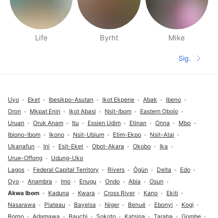
Life
Byrht
Mike
Páginas de gente cerca
Sig.
Siguient
Pie de página
Uyo
Eket
Ibesikpo-Asutan
Ikot Ekpene
Abak
Ibeno
Oron
Mkpat Enin
Ikot Abasi
Nsit-Ibom
Eastern Obolo
Uruan
Oruk Anam
Itu
Essien Udim
Etinan
Onna
Mbo
Ibiono-Ibom
Ikono
Nsit-Ubium
Etim-Ekpo
Nsit-Atai
Ukanafun
Ini
Esit-Eket
Obot-Akara
Okobo
Ika
Urue-Offong
Udung-Uko
Lagos
Federal Capital Territory
Rivers
Ògùn
Delta
Edo
Oyo
Anambra
Imo
Enugu
Ondo
Abia
Osun
Akwa Ibom
Kaduna
Kwara
Cross River
Kano
Ekiti
Nasarawa
Plateau
Bayelsa
Niger
Benué
Ebonyi
Kogi
Borno
Adamawa
Bauchi
Sokoto
Katsina
Taraba
Gombe