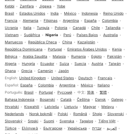
Kebbi
Zamfara
Jigawa
Yobe
Brasil
Estados Unidos
India
México
Indonesia
Reino Unido
Francia
Alemania
Filipinas
Argentina
España
Colombia
Ucrania
Italia
Turquía
Polonia
Canadá
Chile
Tailandia
Vietnam
Sudáfrica
Nigeria
Perú
Países Bajos
Australia
Marruecos
República Checa
China
Kazajistán
República Dominicana
Portugal
Emiratos Árabes Unidos
Kenia
Bélgica
Arabia Saudita
Malasia
Rumania
Egipto
Pakistán
Algeria
Hungría
Ecuador
Suiza
Suecia
Austria
Taiwán
Ghana
Grecia
Camerún
Japón
Selección de idioma
English
United Kingdom
United States
Deutsch
Français
Español
España
Colombia
Argentina
México
Italiano
Português
Brasil
Portugal
Русский
中文
简体
繁體
Bahasa Indonesia
Bosanski
Català
Čeština
Dansk
Galego
Hrvatski
Kiswahili
Latviešu
Lietuvių
Magyar
Melayu
Nederlands
Norsk bokmål
Polski
Română
Shqip
Slovenski
Slovenský
Srpski
Suomi
Svenska
Tagalog
Tiếng Việt
Türkçe
Ελληνικά
Български
Українська
עברית
العربية