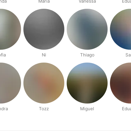
nda
Maria
Vanessa
Edu
fia
Ni
Thiago
Sa
ndra
Tozz
Miguel
Edu