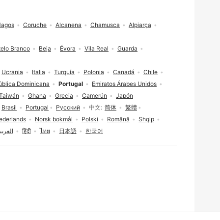
Magos
Coruche
Alcanena
Chamusca
Alpiarça
elo Branco
Beja
Évora
Vila Real
Guarda
Ucrania
Italia
Turquía
Polonia
Canadá
Chile
ública Dominicana
Portugal
Emiratos Árabes Unidos
Taiwán
Ghana
Grecia
Camerún
Japón
Brasil
Portugal
Русский
中文
简体
繁體
ederlands
Norsk bokmål
Polski
Română
Shqip
العربي
हिंदी
ไทย
日本語
한국어