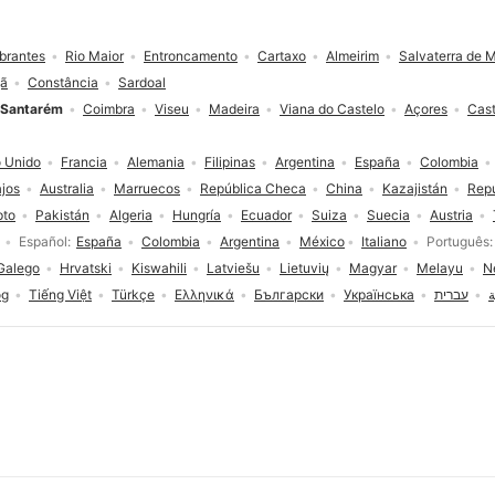
brantes
Rio Maior
Entroncamento
Cartaxo
Almeirim
Salvaterra de 
gã
Constância
Sardoal
Santarém
Coimbra
Viseu
Madeira
Viana do Castelo
Açores
Cast
 Unido
Francia
Alemania
Filipinas
Argentina
España
Colombia
ajos
Australia
Marruecos
República Checa
China
Kazajistán
Rep
pto
Pakistán
Algeria
Hungría
Ecuador
Suiza
Suecia
Austria
Español
España
Colombia
Argentina
México
Italiano
Português
Galego
Hrvatski
Kiswahili
Latviešu
Lietuvių
Magyar
Melayu
N
og
Tiếng Việt
Türkçe
Ελληνικά
Български
Українська
עברית
ة