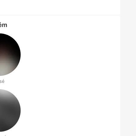
rém
sé