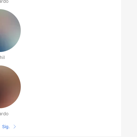
ardo
hil
ardo
Sig.
Siguiente página