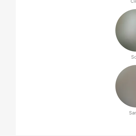
Ci
So
Sa
Páginas de gente cerca