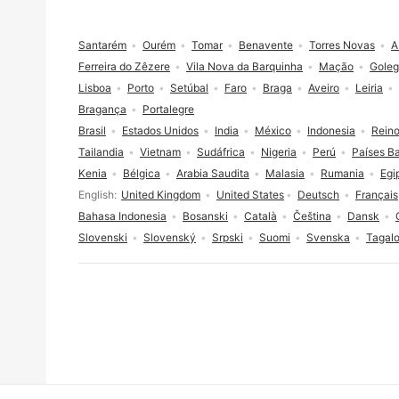
Pie de página
Santarém
Ourém
Tomar
Benavente
Torres Novas
A
Ferreira do Zêzere
Vila Nova da Barquinha
Mação
Gole
Lisboa
Porto
Setúbal
Faro
Braga
Aveiro
Leiria
Bragança
Portalegre
Brasil
Estados Unidos
India
México
Indonesia
Reino
Tailandia
Vietnam
Sudáfrica
Nigeria
Perú
Países B
Kenia
Bélgica
Arabia Saudita
Malasia
Rumania
Egi
Selección de idioma
English
United Kingdom
United States
Deutsch
Français
Bahasa Indonesia
Bosanski
Català
Čeština
Dansk
Slovenski
Slovenský
Srpski
Suomi
Svenska
Tagal
Consentimiento de cookies