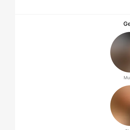
Ge
Mu