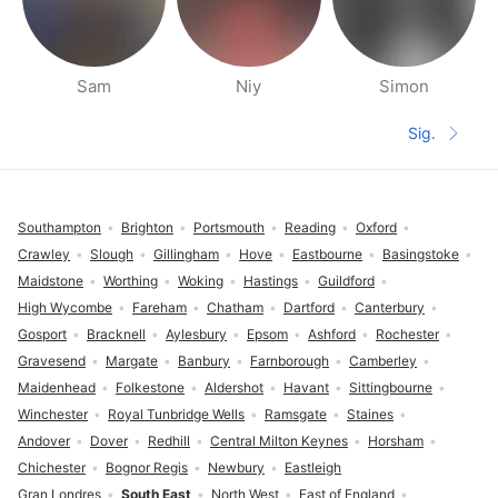
Sam
Niy
Simon
Páginas de gente cerca
Sig.
Siguient
Pie de página
Southampton
Brighton
Portsmouth
Reading
Oxford
Crawley
Slough
Gillingham
Hove
Eastbourne
Basingstoke
Maidstone
Worthing
Woking
Hastings
Guildford
High Wycombe
Fareham
Chatham
Dartford
Canterbury
Gosport
Bracknell
Aylesbury
Epsom
Ashford
Rochester
Gravesend
Margate
Banbury
Farnborough
Camberley
Maidenhead
Folkestone
Aldershot
Havant
Sittingbourne
Winchester
Royal Tunbridge Wells
Ramsgate
Staines
Andover
Dover
Redhill
Central Milton Keynes
Horsham
Chichester
Bognor Regis
Newbury
Eastleigh
Gran Londres
South East
North West
East of England