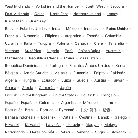
West Midlands
Yorkshire and the Humber
South West
Escocia
East Midlands
Gales
North East
Northern Ireland
Jersey
Isle of Man
Guernsey
Brasil
Estados Unidos
India
México
Indonesia
Reino Unido
Francia
Alemania
Filipinas
Argentina
España
Colombia
Ucrania
Italia
Turquía
Polonia
Canadá
Chile
Tailandia
Vietnam
Sudáfrica
Nigeria
Perú
Países Bajos
Australia
Marruecos
República Checa
China
Kazajistán
República Dominicana
Portugal
Emiratos Árabes Unidos
Kenia
Bélgica
Arabia Saudita
Malasia
Rumania
Egipto
Pakistán
Algeria
Hungría
Ecuador
Suiza
Suecia
Austria
Taiwán
Ghana
Grecia
Camerún
Japón
Selección de idioma
English
United Kingdom
United States
Deutsch
Français
Español
España
Colombia
Argentina
México
Italiano
Português
Brasil
Portugal
Русский
中文
简体
繁體
Bahasa Indonesia
Bosanski
Català
Čeština
Dansk
Galego
Hrvatski
Kiswahili
Latviešu
Lietuvių
Magyar
Melayu
Nederlands
Norsk bokmål
Polski
Română
Shqip
Slovenski