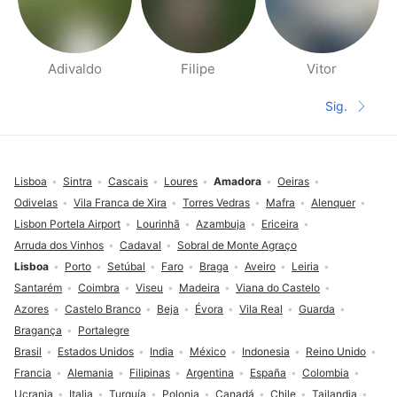
Adivaldo
Filipe
Vitor
Páginas de Gente cerca
Sig.
Siguient
Pie de página
Lisboa
Sintra
Cascais
Loures
Amadora
Oeiras
Odivelas
Vila Franca de Xira
Torres Vedras
Mafra
Alenquer
Lisbon Portela Airport
Lourinhã
Azambuja
Ericeira
Arruda dos Vinhos
Cadaval
Sobral de Monte Agraço
Lisboa
Porto
Setúbal
Faro
Braga
Aveiro
Leiria
Santarém
Coimbra
Viseu
Madeira
Viana do Castelo
Azores
Castelo Branco
Beja
Évora
Vila Real
Guarda
Bragança
Portalegre
Brasil
Estados Unidos
India
México
Indonesia
Reino Unido
Francia
Alemania
Filipinas
Argentina
España
Colombia
Ucrania
Italia
Turquía
Polonia
Canadá
Chile
Tailandia