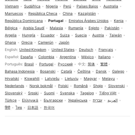
Vietnam
Sudáfrica
Nigeria
Perú
Países Bajos
Australia
Marruecos
República Checa
China
Kazajistán
República Dominicana
Portugal
Emiratos Árabes Unidos
Kenia
Bélgica
Arabia Saudí
Malasia
Rumanía
Egipto
Pakistán
Argelia
Hungría
Ecuador
Suiza
Suecia
Austria
Taiwán
Ghana
Grecia
Camerún
Japón
Selección de idioma
English
United Kingdom
United States
Deutsch
Français
Español
España
Colombia
Argentina
México
Italiano
Português
Brasil
Portugal
Русский
中文
简体
繁體
Bahasa Indonesia
Bosanski
Català
Čeština
Dansk
Galego
Hrvatski
Kiswahili
Latviešu
Lietuvių
Magyar
Melayu
Nederlands
Norsk bokmål
Polski
Română
Shqip
Slovenski
Slovenský
Srpski
Suomi
Svenska
Tagalog
Tiếng Việt
Türkçe
Ελληνικά
Български
Українська
עברית
العربية
हिंदी
ไทย
日本語
한국어