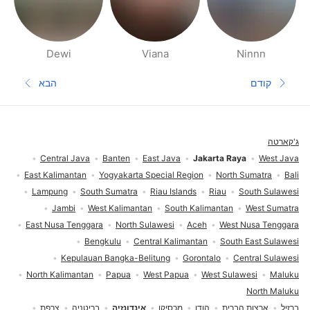
Dewi
Viana
Ninnn
דפי אנשים בסביבתך
קודם
הבא
עמוד קודם
העמוד הב
תחתית העמוד
ג'קארטה
Central Java
Banten
East Java
Jakarta Raya
West Java
East Kalimantan
Yogyakarta Special Region
North Sumatra
Bali
Lampung
South Sumatra
Riau Islands
Riau
South Sulawesi
Jambi
West Kalimantan
South Kalimantan
West Sumatra
East Nusa Tenggara
North Sulawesi
Aceh
West Nusa Tenggara
Bengkulu
Central Kalimantan
South East Sulawesi
Kepulauan Bangka-Belitung
Gorontalo
Central Sulawesi
North Kalimantan
Papua
West Papua
West Sulawesi
Maluku
North Maluku
ברזיל
ארצות הברית
הודו
מכסיקו
אינדונזיה
בריטניה
צרפת