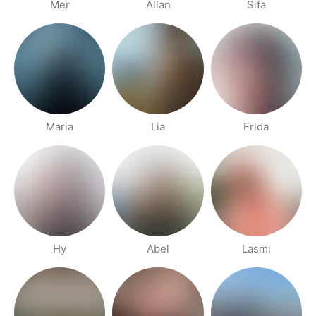
Mer
Allan
Sifa
Maria
Lia
Frida
Hy
Abel
Lasmi