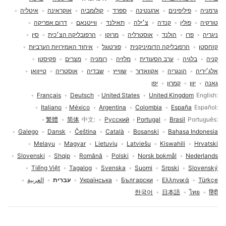
גרמניה
פיליפינים
ארגנטינה
ספרד
קולומביה
אוקראינה
איטליה
טורקיה
פולין
קנדה
צ׳ילה
תאילנד
ווייטנאם
דרום אפריקה
ניגריה
פרו
הולנד
אוסטרליה
מרוקו
הרפובליקה הצ׳כית
סין
קזחסטן
הרפובליקה הדומיניקנית
פורטוגל
איחוד האמירויות הערביות
קניה
בלגיה
ערב הסעודית
מלזיה
רומניה
מצרים
פקיסטן
אלג׳יריה
הונגריה
אקוואדור
שווייץ
שבדיה
אוסטריה
טייוואן
גאנה
יוון
קמרון
יפן
בחירת שפה
Français
Deutsch
United States
United Kingdom
English
Italiano
México
Argentina
Colombia
España
Español
繁體
简体
中文
Русский
Portugal
Brasil
Português
Galego
Dansk
Čeština
Català
Bosanski
Bahasa Indonesia
Melayu
Magyar
Lietuvių
Latviešu
Kiswahili
Hrvatski
Slovenski
Shqip
Română
Polski
Norsk bokmål
Nederlands
Tiếng Việt
Tagalog
Svenska
Suomi
Srpski
Slovenský
Türkçe
Ελληνικά
Български
Українська
עברית
العربية
한국어
日本語
ไทย
हिंदी