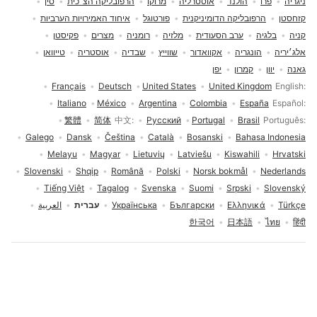
ניגריה
פרו
הולנד
אוסטרליה
מרוקו
הרפובליקה הצ׳כית
סין
קזחסטן
הרפובליקה הדומיניקנית
פורטוגל
איחוד האמירויות הערביות
קניה
בלגיה
ערב הסעודית
מלזיה
רומניה
מצרים
פקיסטן
אלג׳יריה
הונגריה
אקוואדור
שווייץ
שבדיה
אוסטריה
טייוואן
גאנה
יוון
קמרון
יפן
בחירת שפה
Français
Deutsch
United States
United Kingdom
English
Italiano
México
Argentina
Colombia
España
Español
繁體
简体
中文
Русский
Portugal
Brasil
Português
Galego
Dansk
Čeština
Català
Bosanski
Bahasa Indonesia
Melayu
Magyar
Lietuvių
Latviešu
Kiswahili
Hrvatski
Slovenski
Shqip
Română
Polski
Norsk bokmål
Nederlands
Tiếng Việt
Tagalog
Svenska
Suomi
Srpski
Slovenský
Türkçe
Ελληνικά
Български
Українська
עברית
العربية
한국어
日本語
ไทย
हिंदी