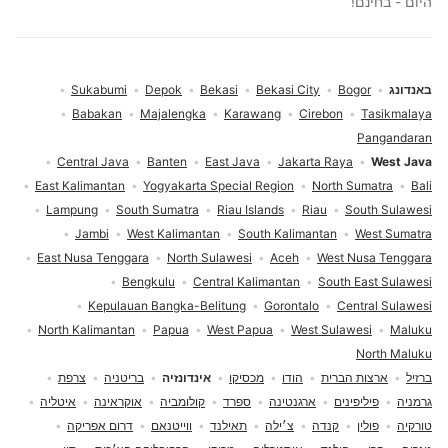
היום - בחינם!
באנדונג
Bogor
Bekasi City
Bekasi
Depok
Sukabumi
Babakan
Majalengka
Karawang
Cirebon
Tasikmalaya
Pangandaran
Central Java
Banten
East Java
Jakarta Raya
West Java
East Kalimantan
Yogyakarta Special Region
North Sumatra
Bali
Lampung
South Sumatra
Riau Islands
Riau
South Sulawesi
Jambi
West Kalimantan
South Kalimantan
West Sumatra
East Nusa Tenggara
North Sulawesi
Aceh
West Nusa Tenggara
Bengkulu
Central Kalimantan
South East Sulawesi
Kepulauan Bangka-Belitung
Gorontalo
Central Sulawesi
North Kalimantan
Papua
West Papua
West Sulawesi
Maluku
North Maluku
ברזיל
ארצות הברית
הודו
מכסיקו
אינדונזיה
בריטניה
צרפת
גרמניה
פיליפינים
ארגנטינה
ספרד
קולומביה
אוקראינה
איטליה
טורקיה
פולין
קנדה
צ׳ילה
תאילנד
ווייטנאם
דרום אפריקה