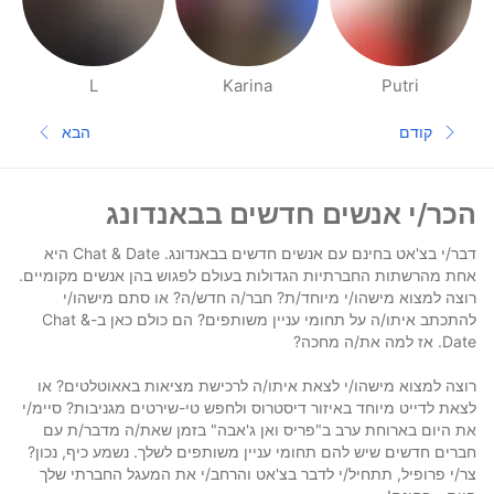
L
Karina
Putri
דפי אנשים בסביבתך
קודם
הבא
עמוד קודם
העמוד הב
תחתית העמוד
הכר/י אנשים חדשים בבאנדונג
דבר/י בצ'אט בחינם עם אנשים חדשים בבאנדונג. Chat & Date היא
אחת מהרשתות החברתיות הגדולות בעולם לפגוש בהן אנשים מקומיים.
רוצה למצוא מישהו/י מיוחד/ת? חבר/ה חדש/ה? או סתם מישהו/י
להתכתב איתו/ה על תחומי עניין משותפים? הם כולם כאן ב-Chat &
Date. אז למה את/ה מחכה?
רוצה למצוא מישהו/י לצאת איתו/ה לרכישת מציאות באאוטלטים? או
לצאת לדייט מיוחד באיזור דיסטרוס ולחפש טי-שירטים מגניבות? סיימ/י
את היום בארוחת ערב ב"פריס ואן ג'אבה" בזמן שאת/ה מדבר/ת עם
חברים חדשים שיש להם תחומי עניין משותפים לשלך. נשמע כיף, נכון?
צר/י פרופיל, תתחיל/י לדבר בצ'אט והרחב/י את המעגל החברתי שלך