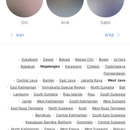
Siti
Ardi
Sabil
דפי אנשים בסביבתך
קודם
הבא
עמוד קודם
העמוד הב
תחתית העמוד
באנדונג
Bogor
Bekasi City
Bekasi
Depok
Sukabumi
Babakan
Majalengka
Karawang
Cirebon
Tasikmalaya
Pangandaran
Central Java
Banten
East Java
Jakarta Raya
West Java
East Kalimantan
Yogyakarta Special Region
North Sumatra
Bali
Lampung
South Sumatra
Riau Islands
Riau
South Sulawesi
Jambi
West Kalimantan
South Kalimantan
West Sumatra
East Nusa Tenggara
North Sulawesi
Aceh
West Nusa Tenggara
Bengkulu
Central Kalimantan
South East Sulawesi
Kepulauan Bangka-Belitung
Gorontalo
Central Sulawesi
North Kalimantan
Papua
West Papua
West Sulawesi
Maluku