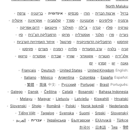
North Maluku
ברזיל
ארצות הברית
הודו
מכסיקו
אינדונזיה
בריטניה
צרפת
גרמניה
פיליפינים
ארגנטינה
ספרד
קולומביה
אוקראינה
איטליה
טורקיה
פולין
קנדה
צ׳ילה
תאילנד
ווייטנאם
דרום אפריקה
ניגריה
פרו
הולנד
אוסטרליה
מרוקו
הרפובליקה הצ׳כית
סין
קזחסטן
הרפובליקה הדומיניקנית
פורטוגל
איחוד האמירויות הערביות
קניה
בלגיה
ערב הסעודית
מלזיה
רומניה
מצרים
פקיסטן
אלג׳יריה
הונגריה
אקוואדור
שווייץ
שבדיה
אוסטריה
טייוואן
גאנה
יוון
קמרון
יפן
בחירת שפה
Français
Deutsch
United States
United Kingdom
English
Italiano
México
Argentina
Colombia
España
Español
繁體
简体
中文
Русский
Portugal
Brasil
Português
Galego
Dansk
Čeština
Català
Bosanski
Bahasa Indonesia
Melayu
Magyar
Lietuvių
Latviešu
Kiswahili
Hrvatski
Slovenski
Shqip
Română
Polski
Norsk bokmål
Nederlands
Tiếng Việt
Tagalog
Svenska
Suomi
Srpski
Slovenský
Türkçe
Ελληνικά
Български
Українська
עברית
العربية
한국어
日本語
ไทย
हिंदी