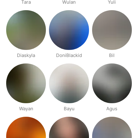
Tara
Wulan
Yuli
Diaskyla
DoniBlackid
Bil
Wayan
Bayu
Agus