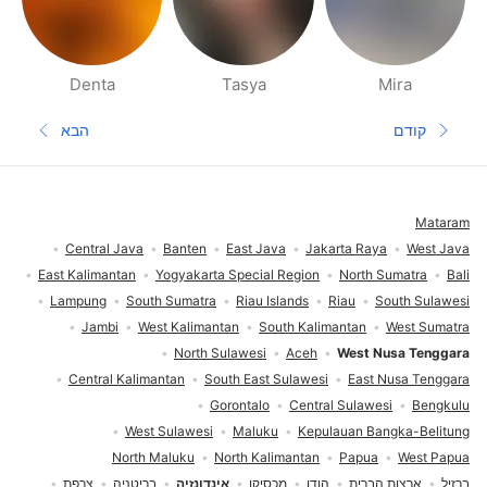
Denta
Tasya
Mira
דפי אנשים בסביבתך
קודם
הבא
עמוד קודם
העמוד הב
תחתית העמוד
Mataram
Central Java
Banten
East Java
Jakarta Raya
West Java
East Kalimantan
Yogyakarta Special Region
North Sumatra
Bali
Lampung
South Sumatra
Riau Islands
Riau
South Sulawesi
Jambi
West Kalimantan
South Kalimantan
West Sumatra
North Sulawesi
Aceh
West Nusa Tenggara
Central Kalimantan
South East Sulawesi
East Nusa Tenggara
Gorontalo
Central Sulawesi
Bengkulu
West Sulawesi
Maluku
Kepulauan Bangka-Belitung
North Maluku
North Kalimantan
Papua
West Papua
ברזיל
ארצות הברית
הודו
מכסיקו
אינדונזיה
בריטניה
צרפת