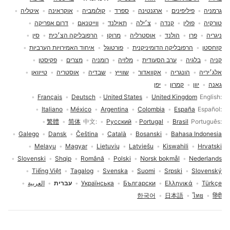
גרמניה
פיליפינים
ארגנטינה
ספרד
קולומביה
אוקראינה
איטליה
טורקיה
פולין
קנדה
צ׳ילה
תאילנד
ווייטנאם
דרום אפריקה
ניגריה
פרו
הולנד
אוסטרליה
מרוקו
הרפובליקה הצ׳כית
סין
קזחסטן
הרפובליקה הדומיניקנית
פורטוגל
איחוד האמירויות הערביות
קניה
בלגיה
ערב הסעודית
מלזיה
רומניה
מצרים
פקיסטן
אלג׳יריה
הונגריה
אקוואדור
שווייץ
שבדיה
אוסטריה
טייוואן
גאנה
יוון
קמרון
יפן
בחירת שפה
Français
Deutsch
United States
United Kingdom
English
Italiano
México
Argentina
Colombia
España
Español
繁體
简体
中文
Русский
Portugal
Brasil
Português
Galego
Dansk
Čeština
Català
Bosanski
Bahasa Indonesia
Melayu
Magyar
Lietuvių
Latviešu
Kiswahili
Hrvatski
Slovenski
Shqip
Română
Polski
Norsk bokmål
Nederlands
Tiếng Việt
Tagalog
Svenska
Suomi
Srpski
Slovenský
Türkçe
Ελληνικά
Български
Українська
עברית
العربية
한국어
日本語
ไทย
हिंदी