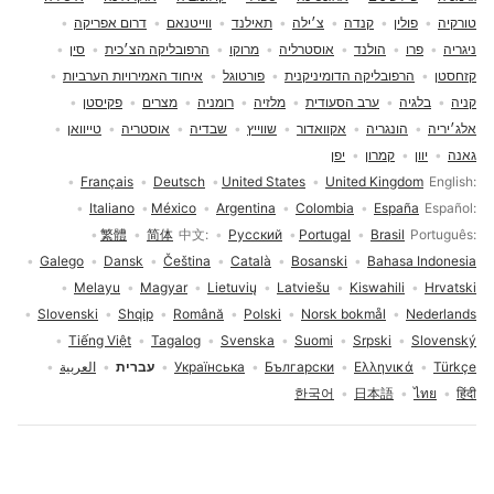
טורקיה
פולין
קנדה
צ׳ילה
תאילנד
ווייטנאם
דרום אפריקה
ניגריה
פרו
הולנד
אוסטרליה
מרוקו
הרפובליקה הצ׳כית
סין
קזחסטן
הרפובליקה הדומיניקנית
פורטוגל
איחוד האמירויות הערביות
קניה
בלגיה
ערב הסעודית
מלזיה
רומניה
מצרים
פקיסטן
אלג׳יריה
הונגריה
אקוואדור
שווייץ
שבדיה
אוסטריה
טייוואן
גאנה
יוון
קמרון
יפן
בחירת שפה
Français
Deutsch
United States
United Kingdom
English
Italiano
México
Argentina
Colombia
España
Español
繁體
简体
中文
Русский
Portugal
Brasil
Português
Galego
Dansk
Čeština
Català
Bosanski
Bahasa Indonesia
Melayu
Magyar
Lietuvių
Latviešu
Kiswahili
Hrvatski
Slovenski
Shqip
Română
Polski
Norsk bokmål
Nederlands
Tiếng Việt
Tagalog
Svenska
Suomi
Srpski
Slovenský
Türkçe
Ελληνικά
Български
Українська
עברית
العربية
한국어
日本語
ไทย
हिंदी