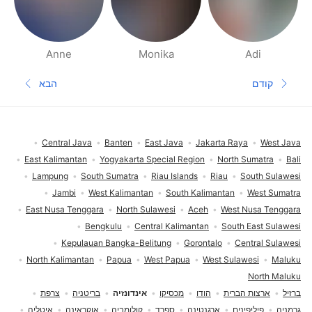
Anne
Monika
Adi
דפי אנשים בסביבתך
קודם
הבא
עמוד קודם
העמוד הב
תחתית העמוד
Central Java
Banten
East Java
Jakarta Raya
West Java
East Kalimantan
Yogyakarta Special Region
North Sumatra
Bali
Lampung
South Sumatra
Riau Islands
Riau
South Sulawesi
Jambi
West Kalimantan
South Kalimantan
West Sumatra
East Nusa Tenggara
North Sulawesi
Aceh
West Nusa Tenggara
Bengkulu
Central Kalimantan
South East Sulawesi
Kepulauan Bangka-Belitung
Gorontalo
Central Sulawesi
North Kalimantan
Papua
West Papua
West Sulawesi
Maluku
North Maluku
ברזיל
ארצות הברית
הודו
מכסיקו
אינדונזיה
בריטניה
צרפת
גרמניה
פיליפינים
ארגנטינה
ספרד
קולומביה
אוקראינה
איטליה