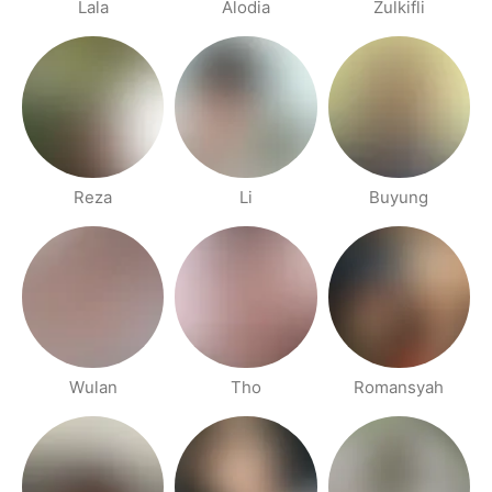
Lala
Alodia
Zulkifli
Reza
Li
Buyung
Wulan
Tho
Romansyah