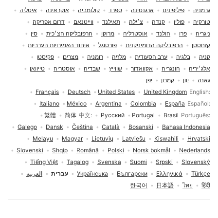
גרמניה
פיליפינים
ארגנטינה
ספרד
קולומביה
אוקראינה
איטליה
טורקיה
פולין
קנדה
צ׳ילה
תאילנד
ווייטנאם
דרום אפריקה
ניגריה
פרו
הולנד
אוסטרליה
מרוקו
הרפובליקה הצ׳כית
סין
קזחסטן
הרפובליקה הדומיניקנית
פורטוגל
איחוד האמירויות הערביות
קניה
בלגיה
ערב הסעודית
מלזיה
רומניה
מצרים
פקיסטן
אלג׳יריה
הונגריה
אקוואדור
שווייץ
שבדיה
אוסטריה
טייוואן
גאנה
יוון
קמרון
יפן
בחירת שפה
Français
Deutsch
United States
United Kingdom
English
Italiano
México
Argentina
Colombia
España
Español
繁體
简体
中文
Русский
Portugal
Brasil
Português
Galego
Dansk
Čeština
Català
Bosanski
Bahasa Indonesia
Melayu
Magyar
Lietuvių
Latviešu
Kiswahili
Hrvatski
Slovenski
Shqip
Română
Polski
Norsk bokmål
Nederlands
Tiếng Việt
Tagalog
Svenska
Suomi
Srpski
Slovenský
Türkçe
Ελληνικά
Български
Українська
עברית
العربية
한국어
日本語
ไทย
हिंदी