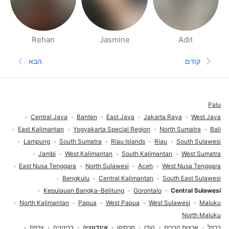
Rehan
Jasmine
Adit
דפי אנשים בסביבתך
קודם
הבא
עמוד קודם
העמוד הב
תחתית העמוד
Palu
Central Java
Banten
East Java
Jakarta Raya
West Java
East Kalimantan
Yogyakarta Special Region
North Sumatra
Bali
Lampung
South Sumatra
Riau Islands
Riau
South Sulawesi
Jambi
West Kalimantan
South Kalimantan
West Sumatra
East Nusa Tenggara
North Sulawesi
Aceh
West Nusa Tenggara
Bengkulu
Central Kalimantan
South East Sulawesi
Kepulauan Bangka-Belitung
Gorontalo
Central Sulawesi
North Kalimantan
Papua
West Papua
West Sulawesi
Maluku
North Maluku
ברזיל
ארצות הברית
הודו
מכסיקו
אינדונזיה
בריטניה
צרפת