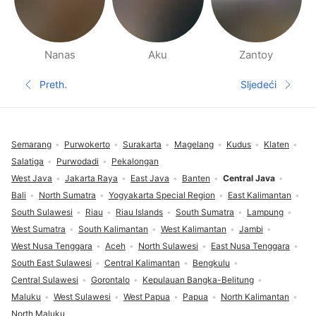
Nanas
Aku
Zantoy
Stranice ljudi u blizini
Preth.
Sljedeći
Prethodna stranica
Sljedeća s
Podnožje
Semarang
Purwokerto
Surakarta
Magelang
Kudus
Klaten
Salatiga
Purwodadi
Pekalongan
West Java
Jakarta Raya
East Java
Banten
Central Java
Bali
North Sumatra
Yogyakarta Special Region
East Kalimantan
South Sulawesi
Riau
Riau Islands
South Sumatra
Lampung
West Sumatra
South Kalimantan
West Kalimantan
Jambi
West Nusa Tenggara
Aceh
North Sulawesi
East Nusa Tenggara
South East Sulawesi
Central Kalimantan
Bengkulu
Central Sulawesi
Gorontalo
Kepulauan Bangka-Belitung
Maluku
West Sulawesi
West Papua
Papua
North Kalimantan
North Maluku