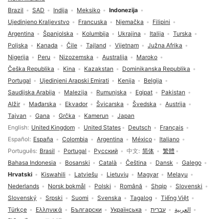
Brazil
SAD
Indija
Meksiko
Indonezija
Ujedinjeno Kraljevstvo
Francuska
Njemačka
Filipini
Argentina
Španjolska
Kolumbija
Ukrajina
Italija
Turska
Poljska
Kanada
Čile
Tajland
Vijetnam
Južna Afrika
Nigerija
Peru
Nizozemska
Australija
Maroko
Češka Republika
Kina
Kazakstan
Dominikanska Republika
Portugal
Ujedinjeni Arapski Emirati
Kenija
Belgija
Saudijska Arabija
Malezija
Rumunjska
Egipat
Pakistan
Alžir
Mađarska
Ekvador
Švicarska
Švedska
Austrija
Tajvan
Gana
Grčka
Kamerun
Japan
Odabir jezika
English
United Kingdom
United States
Deutsch
Français
Español
España
Colombia
Argentina
México
Italiano
Português
Brasil
Portugal
Русский
中文
简体
繁體
Bahasa Indonesia
Bosanski
Català
Čeština
Dansk
Galego
Hrvatski
Kiswahili
Latviešu
Lietuvių
Magyar
Melayu
Nederlands
Norsk bokmål
Polski
Română
Shqip
Slovenski
Slovenský
Srpski
Suomi
Svenska
Tagalog
Tiếng Việt
Türkçe
Ελληνικά
Български
Українська
עברית
العربية