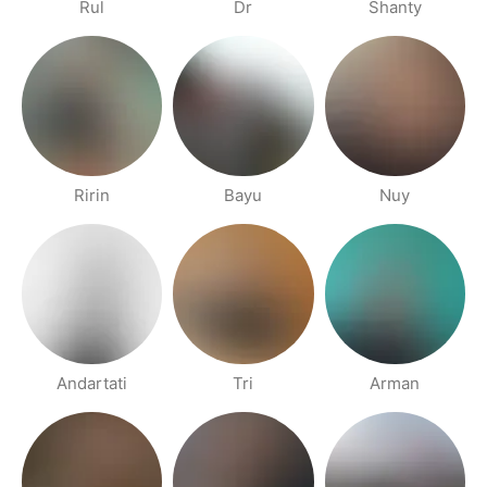
Rul
Dr
Shanty
Ririn
Bayu
Nuy
Andartati
Tri
Arman