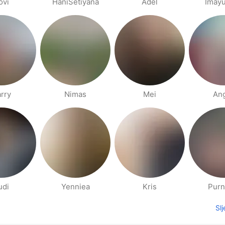
ovi
HaniSetiyana
Adel
Imayu
rry
Nimas
Mei
An
udi
Yenniea
Kris
Pur
Sl