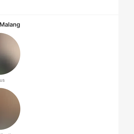
: Malang
us