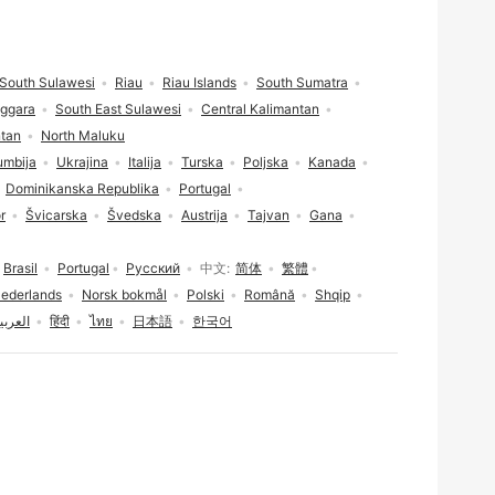
South Sulawesi
Riau
Riau Islands
South Sumatra
nggara
South East Sulawesi
Central Kalimantan
ntan
North Maluku
umbija
Ukrajina
Italija
Turska
Poljska
Kanada
Dominikanska Republika
Portugal
r
Švicarska
Švedska
Austrija
Tajvan
Gana
Brasil
Portugal
Русский
中文
简体
繁體
ederlands
Norsk bokmål
Polski
Română
Shqip
العربي
हिंदी
ไทย
日本語
한국어