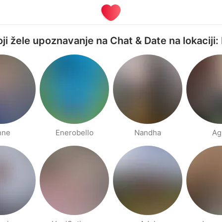
oji žele upoznavanje na Chat & Date na lokaciji
nne
Enerobello
Nandha
Ag