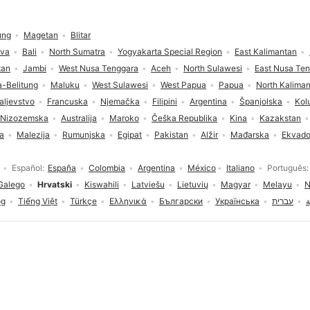
ung
Magetan
Blitar
ava
Bali
North Sumatra
Yogyakarta Special Region
East Kalimantan
tan
Jambi
West Nusa Tenggara
Aceh
North Sulawesi
East Nusa Te
-Belitung
Maluku
West Sulawesi
West Papua
Papua
North Kalima
aljevstvo
Francuska
Njemačka
Filipini
Argentina
Španjolska
Kol
Nizozemska
Australija
Maroko
Češka Republika
Kina
Kazakstan
ja
Malezija
Rumunjska
Egipat
Pakistan
Alžir
Mađarska
Ekvado
Español
España
Colombia
Argentina
México
Italiano
Português
Galego
Hrvatski
Kiswahili
Latviešu
Lietuvių
Magyar
Melayu
N
og
Tiếng Việt
Türkçe
Ελληνικά
Български
Українська
עברית
ة