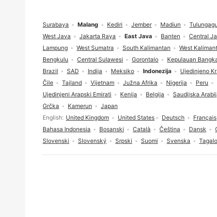
Podnožje
Surabaya
Malang
Kediri
Jember
Madiun
Tulungag
West Java
Jakarta Raya
East Java
Banten
Central J
Lampung
West Sumatra
South Kalimantan
West Kaliman
Bengkulu
Central Sulawesi
Gorontalo
Kepulauan Bangka
Brazil
SAD
Indija
Meksiko
Indonezija
Ujedinjeno Kr
Čile
Tajland
Vijetnam
Južna Afrika
Nigerija
Peru
Ujedinjeni Arapski Emirati
Kenija
Belgija
Saudijska Arabi
Grčka
Kamerun
Japan
Odabir jezika
English
United Kingdom
United States
Deutsch
Français
Bahasa Indonesia
Bosanski
Català
Čeština
Dansk
Slovenski
Slovenský
Srpski
Suomi
Svenska
Tagal