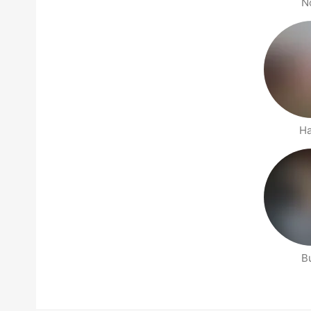
N
Ha
B
Stranice ljudi u blizini