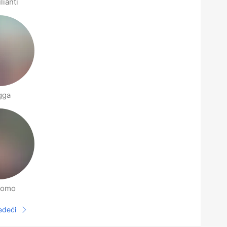
lianti
gga
nomo
jedeći
Sljedeća stranica