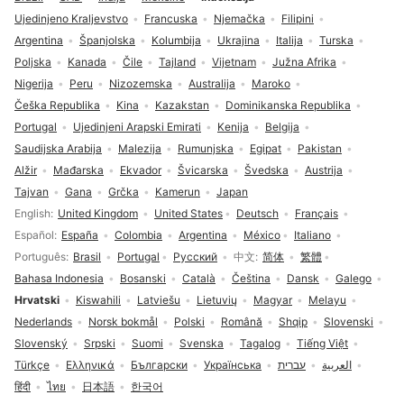
Ujedinjeno Kraljevstvo
Francuska
Njemačka
Filipini
Argentina
Španjolska
Kolumbija
Ukrajina
Italija
Turska
Poljska
Kanada
Čile
Tajland
Vijetnam
Južna Afrika
Nigerija
Peru
Nizozemska
Australija
Maroko
Češka Republika
Kina
Kazakstan
Dominikanska Republika
Portugal
Ujedinjeni Arapski Emirati
Kenija
Belgija
Saudijska Arabija
Malezija
Rumunjska
Egipat
Pakistan
Alžir
Mađarska
Ekvador
Švicarska
Švedska
Austrija
Tajvan
Gana
Grčka
Kamerun
Japan
Odabir jezika
English
United Kingdom
United States
Deutsch
Français
Español
España
Colombia
Argentina
México
Italiano
Português
Brasil
Portugal
Русский
中文
简体
繁體
Bahasa Indonesia
Bosanski
Català
Čeština
Dansk
Galego
Hrvatski
Kiswahili
Latviešu
Lietuvių
Magyar
Melayu
Nederlands
Norsk bokmål
Polski
Română
Shqip
Slovenski
Slovenský
Srpski
Suomi
Svenska
Tagalog
Tiếng Việt
Türkçe
Ελληνικά
Български
Українська
עברית
العربية
हिंदी
ไทย
日本語
한국어