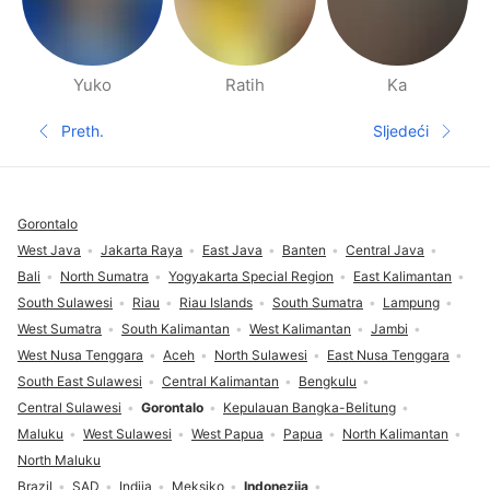
Yuko
Ratih
Ka
Stranice ljudi u blizini
Preth.
Sljedeći
Prethodna stranica
Sljedeća s
Podnožje
Gorontalo
West Java
Jakarta Raya
East Java
Banten
Central Java
Bali
North Sumatra
Yogyakarta Special Region
East Kalimantan
South Sulawesi
Riau
Riau Islands
South Sumatra
Lampung
West Sumatra
South Kalimantan
West Kalimantan
Jambi
West Nusa Tenggara
Aceh
North Sulawesi
East Nusa Tenggara
South East Sulawesi
Central Kalimantan
Bengkulu
Central Sulawesi
Gorontalo
Kepulauan Bangka-Belitung
Maluku
West Sulawesi
West Papua
Papua
North Kalimantan
North Maluku
Brazil
SAD
Indija
Meksiko
Indonezija