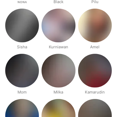
ɴᴏɴᴀ
Black
Pilu
Sisha
Kurniawan
Amel
Mom
Milka
Kamarudin