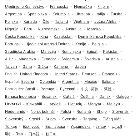
Ujedinjeno Kraljevstvo
Francuska
Njemačka
Filipini
Argentina
Španjolska
Kolumbija
Ukrajina
Italija
Turska
Poljska
Kanada
Čile
Tajland
Vijetnam
Južna Afrika
Nigerija
Peru
Nizozemska
Australija
Maroko
Češka Republika
Kina
Kazakstan
Dominikanska Republika
Portugal
Ujedinjeni Arapski Emirati
Kenija
Belgija
Saudijska Arabija
Malezija
Rumunjska
Egipat
Pakistan
Alžir
Mađarska
Ekvador
Švicarska
Švedska
Austrija
Tajvan
Gana
Grčka
Kamerun
Japan
Odabir jezika
English
United Kingdom
United States
Deutsch
Français
Español
España
Colombia
Argentina
México
Italiano
Português
Brasil
Portugal
Русский
中文
简体
繁體
Bahasa Indonesia
Bosanski
Català
Čeština
Dansk
Galego
Hrvatski
Kiswahili
Latviešu
Lietuvių
Magyar
Melayu
Nederlands
Norsk bokmål
Polski
Română
Shqip
Slovenski
Slovenský
Srpski
Suomi
Svenska
Tagalog
Tiếng Việt
Türkçe
Ελληνικά
Български
Українська
עברית
العربية
हिंदी
ไทย
日本語
한국어