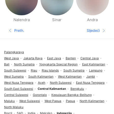
Nalendra
Sinar
Andra
Stranice ljudi u blizini
Preth.
Sljedeći
Prethodna stranica
Sljedeća s
Podnožje
Palangkaraya
West Java
Jakarta Raya
East Java
Banten
Central Java
Bali
North Sumatra
Yogyakarta Special Region
East Kalimantan
South Sulawesi
Riau
Riau Islands
South Sumatra
Lampung
West Sumatra
South Kalimantan
West Kalimantan
Jambi
West Nusa Tenggara
Aceh
North Sulawesi
East Nusa Tenggara
South East Sulawesi
Central Kalimantan
Bengkulu
Central Sulawesi
Gorontalo
Kepulauan Bangka-Belitung
Maluku
West Sulawesi
West Papua
Papua
North Kalimantan
North Maluku
Brazil
SAD
Indija
Meksiko
Indonezija