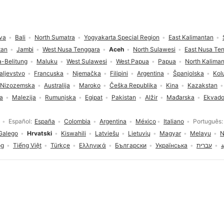
va
Bali
North Sumatra
Yogyakarta Special Region
East Kalimantan
tan
Jambi
West Nusa Tenggara
Aceh
North Sulawesi
East Nusa Te
-Belitung
Maluku
West Sulawesi
West Papua
Papua
North Kalima
aljevstvo
Francuska
Njemačka
Filipini
Argentina
Španjolska
Kol
Nizozemska
Australija
Maroko
Češka Republika
Kina
Kazakstan
ja
Malezija
Rumunjska
Egipat
Pakistan
Alžir
Mađarska
Ekvado
Español
España
Colombia
Argentina
México
Italiano
Português
Galego
Hrvatski
Kiswahili
Latviešu
Lietuvių
Magyar
Melayu
N
og
Tiếng Việt
Türkçe
Ελληνικά
Български
Українська
עברית
ة