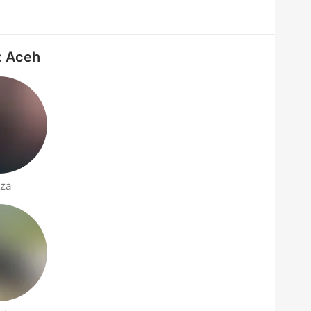
i: Aceh
za