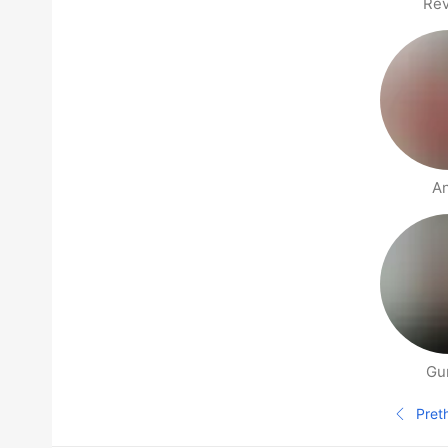
Revi
A
Gu
Stranice ljudi u blizini
Pret
Pre