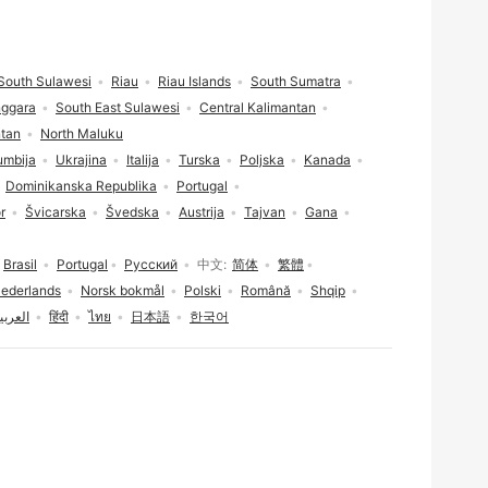
South Sulawesi
Riau
Riau Islands
South Sumatra
nggara
South East Sulawesi
Central Kalimantan
ntan
North Maluku
umbija
Ukrajina
Italija
Turska
Poljska
Kanada
Dominikanska Republika
Portugal
r
Švicarska
Švedska
Austrija
Tajvan
Gana
Brasil
Portugal
Русский
中文
简体
繁體
ederlands
Norsk bokmål
Polski
Română
Shqip
العربي
हिंदी
ไทย
日本語
한국어