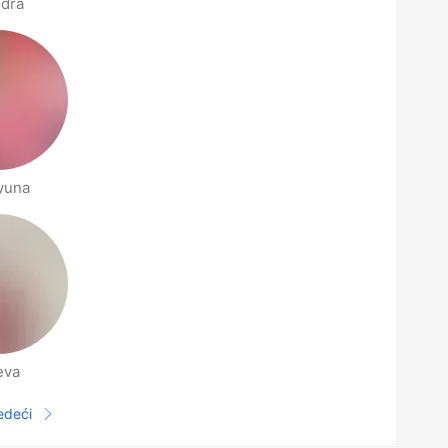
dra
yuna
eva
jedeći
Sljedeća stranica