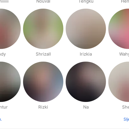
iiiiii
Nouval
Tengku
Hen
ndy
Shrizall
Irizkia
Wah
ntur
Rizki
Na
Sh
h.
Sl
thodna stranica