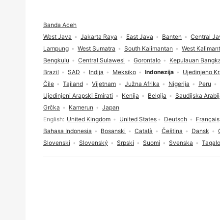
Podnožje
Banda Aceh
West Java
Jakarta Raya
East Java
Banten
Central Ja
Lampung
West Sumatra
South Kalimantan
West Kaliman
Bengkulu
Central Sulawesi
Gorontalo
Kepulauan Bangka
Brazil
SAD
Indija
Meksiko
Indonezija
Ujedinjeno Kr
Čile
Tajland
Vijetnam
Južna Afrika
Nigerija
Peru
Ujedinjeni Arapski Emirati
Kenija
Belgija
Saudijska Arabi
Grčka
Kamerun
Japan
Odabir jezika
English
United Kingdom
United States
Deutsch
Français
Bahasa Indonesia
Bosanski
Català
Čeština
Dansk
Slovenski
Slovenský
Srpski
Suomi
Svenska
Tagal