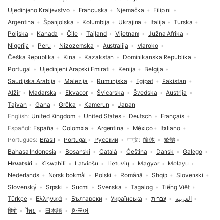
Ujedinjeno Kraljevstvo
Francuska
Njemačka
Filipini
Argentina
Španjolska
Kolumbija
Ukrajina
Italija
Turska
Poljska
Kanada
Čile
Tajland
Vijetnam
Južna Afrika
Nigerija
Peru
Nizozemska
Australija
Maroko
Češka Republika
Kina
Kazakstan
Dominikanska Republika
Portugal
Ujedinjeni Arapski Emirati
Kenija
Belgija
Saudijska Arabija
Malezija
Rumunjska
Egipat
Pakistan
Alžir
Mađarska
Ekvador
Švicarska
Švedska
Austrija
Tajvan
Gana
Grčka
Kamerun
Japan
Odabir jezika
English
United Kingdom
United States
Deutsch
Français
Español
España
Colombia
Argentina
México
Italiano
Português
Brasil
Portugal
Русский
中文
简体
繁體
Bahasa Indonesia
Bosanski
Català
Čeština
Dansk
Galego
Hrvatski
Kiswahili
Latviešu
Lietuvių
Magyar
Melayu
Nederlands
Norsk bokmål
Polski
Română
Shqip
Slovenski
Slovenský
Srpski
Suomi
Svenska
Tagalog
Tiếng Việt
Türkçe
Ελληνικά
Български
Українська
עברית
العربية
हिंदी
ไทย
日本語
한국어