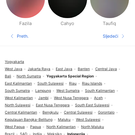
Fazila
Cahyo
Taufiq
Stranice ljudi u blizini
Preth.
Sljedeći
Prethodna stranica
Sljedeća s
Podnožje
Yogyakarta
West Java
Jakarta Raya
East Java
Banten
Central Java
Bali
North Sumatra
Yogyakarta Special Region
East Kalimantan
South Sulawesi
Riau
Riau Islands
South Sumatra
Lampung
West Sumatra
South Kalimantan
West Kalimantan
Jambi
West Nusa Tenggara
Aceh
North Sulawesi
East Nusa Tenggara
South East Sulawesi
Central Kalimantan
Bengkulu
Central Sulawesi
Gorontalo
Kepulauan Bangka-Belitung
Maluku
West Sulawesi
West Papua
Papua
North Kalimantan
North Maluku
Brazil
SAD
Indija
Meksiko
Indonezija