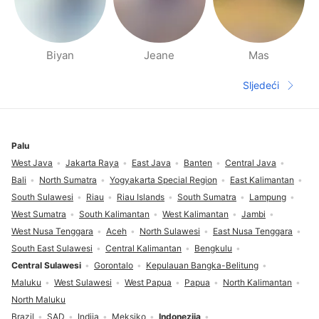
Biyan
Jeane
Mas
Stranice ljudi u blizini
Sljedeći
Sljedeća s
Podnožje
Palu
West Java
Jakarta Raya
East Java
Banten
Central Java
Bali
North Sumatra
Yogyakarta Special Region
East Kalimantan
South Sulawesi
Riau
Riau Islands
South Sumatra
Lampung
West Sumatra
South Kalimantan
West Kalimantan
Jambi
West Nusa Tenggara
Aceh
North Sulawesi
East Nusa Tenggara
South East Sulawesi
Central Kalimantan
Bengkulu
Central Sulawesi
Gorontalo
Kepulauan Bangka-Belitung
Maluku
West Sulawesi
West Papua
Papua
North Kalimantan
North Maluku
Brazil
SAD
Indija
Meksiko
Indonezija