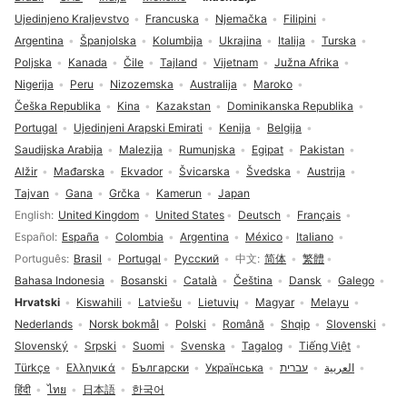
Ujedinjeno Kraljevstvo
Francuska
Njemačka
Filipini
Argentina
Španjolska
Kolumbija
Ukrajina
Italija
Turska
Poljska
Kanada
Čile
Tajland
Vijetnam
Južna Afrika
Nigerija
Peru
Nizozemska
Australija
Maroko
Češka Republika
Kina
Kazakstan
Dominikanska Republika
Portugal
Ujedinjeni Arapski Emirati
Kenija
Belgija
Saudijska Arabija
Malezija
Rumunjska
Egipat
Pakistan
Alžir
Mađarska
Ekvador
Švicarska
Švedska
Austrija
Tajvan
Gana
Grčka
Kamerun
Japan
Odabir jezika
English
United Kingdom
United States
Deutsch
Français
Español
España
Colombia
Argentina
México
Italiano
Português
Brasil
Portugal
Русский
中文
简体
繁體
Bahasa Indonesia
Bosanski
Català
Čeština
Dansk
Galego
Hrvatski
Kiswahili
Latviešu
Lietuvių
Magyar
Melayu
Nederlands
Norsk bokmål
Polski
Română
Shqip
Slovenski
Slovenský
Srpski
Suomi
Svenska
Tagalog
Tiếng Việt
Türkçe
Ελληνικά
Български
Українська
עברית
العربية
हिंदी
ไทย
日本語
한국어