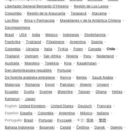
Libertador General Bernardo O'Higgins
Región de Los Lagos
Coquimbo
Región de la Araucanía
Tarapacá
Atacama
Los Ríos
Arica y Parinacota
Magallanes y de la Antártica Chilena
Decimoprimera
Brasil
USA
India
Mexico
Indonesia
Storbritannia
Frankrike
Tyskland
Filippinene
Argentina
Spania
Colombia
Ukraina
Italia
Tyrkia
Polen
Canada
Chile
Thailand
Vietnam
Sør-Afrika
Nigeria
Peru
Nederland
Australia
Marokko
Tsjekkia
Kina
Kasakhstan
Den dominikanske republikk
Portugal
De forente arabiske emiratene
Kenya
Belgia
Saudi Arabia
Malaysia
Romania
Egypt
Pakistan
Algerie
Ungarn
Ecuador
Sveits
Sverige
Østerrike
Taiwan
Ghana
Hellas
Kamerun
Japan
Språkvalg
English
United Kingdom
United States
Deutsch
Français
Español
España
Colombia
Argentina
México
Italiano
Português
Brasil
Portugal
Русский
中文
简体
繁體
Bahasa Indonesia
Bosanski
Català
Čeština
Dansk
Galego